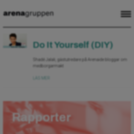
Do It Yourself (DIY)
Shadé Jalali, gästutredare på Arenaide bloggar om
medborgarmakt
LÄS MER
Rapporter