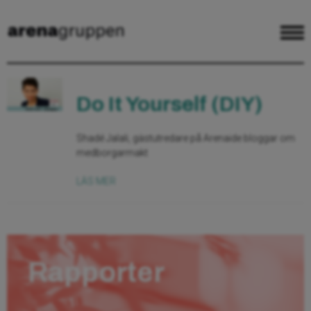
Do It Yourself (DIY)
Shadé Jalali, gästutredare på Arenaide bloggar om
medborgarmakt
LÄS MER
Rapporter