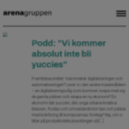
Podd: ”Vi kommer
absolut inte bli
yuccies”
Framtidsavsnittet. Vad innebär digitaliseringen och
automatiseringen? Lever vi i den andra maskinåldern
– en digitaliseringsvåg som kommer svepa med sig
de gamla jobben och skapa en ny ekonomi? En
ekonomi där yuccien, den unga urbana kreativa
klassen, frodas och omväxlande kör taxi och jobbar
med bokföring åt kompisarnas företag? Nej, om vi
tittar på produktivitetsutvecklingen så […]