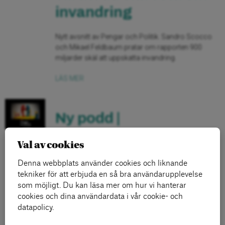
invandring
Nytt avsnitt av Pengar och Politik. Sandro Scocco
och Mikael Feldbaum pratar om rapporten 900
miljarder skäl att uppskatta invandring.
LÄS MER
Ny podd |
Sommaravslutning
Val av cookies
med Timbro-battle
Denna webbplats använder cookies och liknande
tekniker för att erbjuda en så bra användarupplevelse
Inför sommaruppehållet bjuder podden Pengar &
som möjligt. Du kan läsa mer om hur vi hanterar
Politik på ett battle mellan Timbros vd Karin
cookies och dina användardata i vår cookie- och
Svanborg-Sjövall och Arena Idés chefsekonom
datapolicy.
Sandro Scocco.