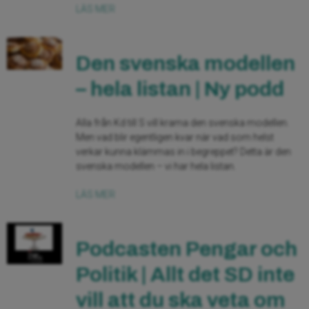
LÄS MER
Den svenska modellen
– hela listan | Ny podd
Alla från Kd till S vill krama den svenska modellen.
Men vad blir egentligen kvar när vad som helst
verkar kunna klämmas in i begreppet? Detta är den
svenska modellen – vi har hela listan.
LÄS MER
Podcasten Pengar och
Politik | Allt det SD inte
vill att du ska veta om