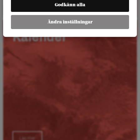
Läs mer
Godkänn alla
Ändra inställningar
Kalender
Läs mer