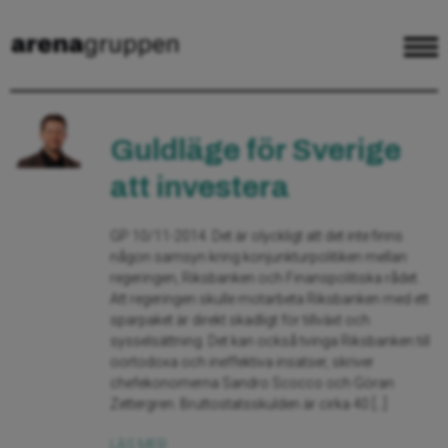
Guldläge för Sverige
att investera
GP 10/11-2014. Det är olyckligt att det inte finns
någon samsyn kring konjunkturpolitiken mellan
regeringen, Riksbanken och Finanspolitiska rådet.
Att regeringen skulle motarbeta Riksbanken med ett
sparpaket är direkt skadligt för tillväxt och
sysselsättning. Det kan också tvinga Riksbanken till
oortodoxa och ineffektiva insatser, skriver
chefekonomerna Sandro Scocco och Göran
Zettergren. Bruttostatsskulden är cirka 40 […]
LÄS MER