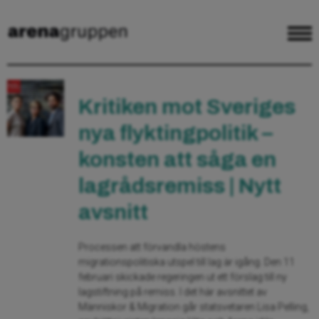
Kritiken mot Sveriges
nya flyktingpolitik –
konsten att såga en
lagrådsremiss | Nytt
avsnitt
Processen att förvandla höstens
migrationspolitiska utspel till lag är igång. Den 11
februari skickade regeringen ut ett förslag till ny
lagstiftning på remiss. I det här avsnittet av
Människor & Migration går statsvetaren Lisa Pelling,