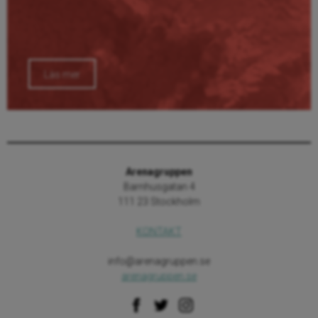
Läs mer
Arenagruppen
Barnhusgatan 4
111 23 Stockholm
KONTAKT
info@arenagruppen.se
arenagruppen.se