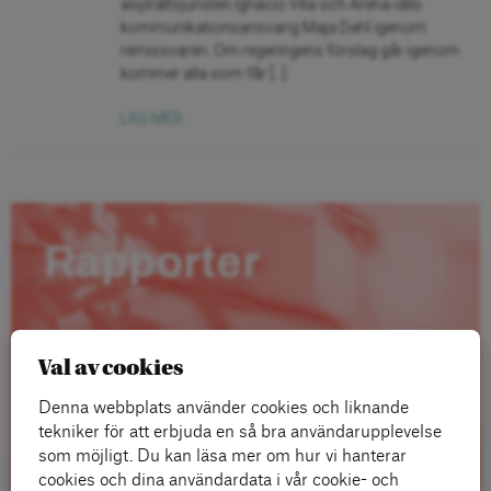
asylrättsjuristen Ignacio Vita och Arena idés
kommunikationsansvarig Maja Dahl igenom
remissvaren. Om regeringens förslag går igenom
kommer alla som får […]
LÄS MER
Rapporter
Val av cookies
Denna webbplats använder cookies och liknande
tekniker för att erbjuda en så bra användarupplevelse
som möjligt. Du kan läsa mer om hur vi hanterar
cookies och dina användardata i vår cookie- och