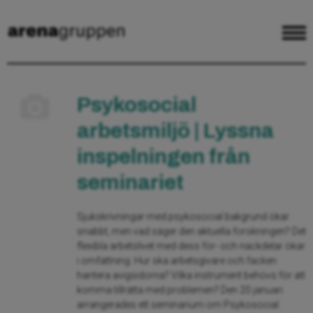
Psykosocial
arbetsmiljö | Lyssna
inspelningen från
seminariet
Sjukskrivningar med psykosocial bakgrund ökar
snabbt, men vad säger den aktuella forskningen? Det
flexibla arbetslivet med dess för- och nackdelar ökar
i omfattning. Hur ska arbetsgivare och facken
hantera avigsidorna? Vilka instrument behövs för att
komma tillrätta med problemen? Den 20 januari
arrangerades ett seminarium om Psykosocial