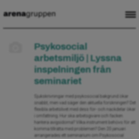
Psykosocial
arbetsmiljö | Lyssna
inspelningen från
seminariet
Sjukskrivningar med psykosocial bakgrund ökar
snabbt, men vad säger den aktuella forskningen? Det
flexibla arbetslivet med dess för- och nackdelar ökar
i omfattning. Hur ska arbetsgivare och facken
hantera avigsidorna? Vilka instrument behövs för att
komma tillrätta med problemen? Den 20 januari
arrangerades ett seminarium om Psykosocial