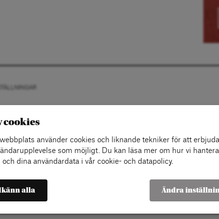
STÄLLNINGAR
v cookies
ebbplats använder cookies och liknande tekniker för att erbjuda
ändarupplevelse som möjligt. Du kan läsa mer om hur vi hantera
 och dina användardata i vår cookie- och datapolicy.
känn alla
Ändra inställni