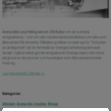
Arena Idés Lisa Pelling skriver i DN Kultur
om de svenska
emigranterna – och om den mindre kända berättelsen om alla som
återvände från Amerika. Dåtidens politiker oroade sig för “förlusten
av andlig kraft” när en femtedel av Sveriges befolkning lämnade
landet. I själva verket gjorde emigrationen Sverige rikare, inte minst
på grund av de resurser och kunskaper som återvändarna hade
med sig.
Läs hela artikeln i DN här >>
Kategorier:
Allmänt
,
Arena Idé i medier
,
Blogg