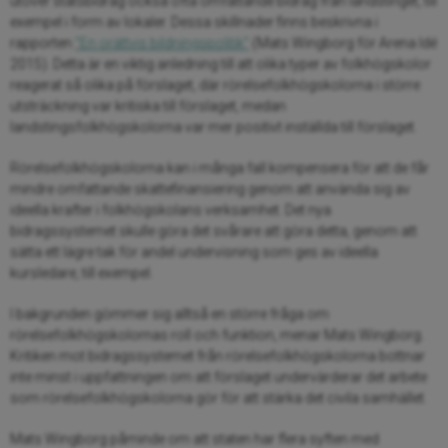
utöver statsbidrag också ofta omfattande bidrag från landstinget, till
exempel i form av lokaler. Dessa skillnader finns beskrivna i
rapporten
”En orättvis bildningspolitik”
(Mats Wingborg för Arena Idé
2015). Detta är en viktig anledning till att olika typer av folkhögskolor
reagerat så olika på förslaget, där rörelsefolkhögskolorna i större
utsträckning var kritiska till förslaget, medan
landstingsfolkhögskolorna var mer positivt inställda till förslaget.
Rörelsefolkhögskolorna kan i många fall kompensera för att de får
mindre omfattande skattefinansiering genom att använda sig av
ideella krafter i folkhögskolans verksamhet. Det nya
bidragssystemet skulle göra det svårare att göra detta, genom att
sätta ett lägre tak för andel undervisning som ges av ideella
kursledare, till exempel.
I bakgrunden gömmer sig alltså en större fråga om
rörelsefolkhögskolornas roll och funktion, menar Mats Wingborg.
Kritiken mot bidragssystemet från rörelsefolkhögskolorna bottnar
inte minst i uppfattningen om att förslaget undervärderar det arbete
som rörelsefolkhögskolorna gör för att stärka det civila samhället.
Mats Wingborg påminde om att staten har flera syften med