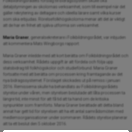
Folkbildningsrådets förslag till bidragssystem skulle öka
detaljstyrningen av skolornas verksamhet, som till exempel när det
gäller rekrytering av deltagare och ideella lärare samt vilka kurser
som ska erbjudas. Rörelsefolkhögskolorna menar att det är viktigt
att de har en frihet att själva utforma sin verksamhet.
Maria Graner
, generalsekreterare i Folkbildningsrådet, var inbjuden
att kommentera Mats Wingborgs rapport.
Maria Graner inledde med att kort berätta om Folkbildningsrådet och
dess verksamhet. Rådets uppgift är att fördela och följa upp
statsbidrag till folkhögskolor och studieförbund. Maria Graner
fortsatte med att berätta om processen kring framtagande av det
nya bidragssystemet. Förslaget skickades ut på remiss i januari
2016. Remisserna skulle ha behandlats av Folkbildningsrådets
styrelse under våren, men styrelsen beslutade att låta processen ta
längre tid, inte minst för att få tid att ta hand om de kritiska
synpunkter som framförts. Maria Graner berättade att detta bland
annat har gett tid för styrelsen att ha ett antal samrådsmöten med
medlemsorganisationer under sommaren. Rådets styrelse planerar
att ta ett beslut den 5 oktober 2016.