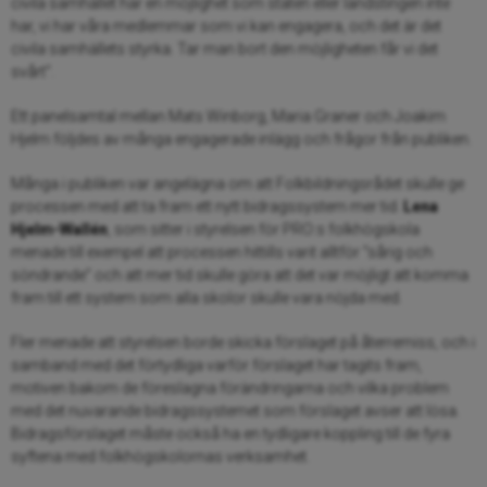
civila samhället har en möjlighet som staten eller landstingen inte
har, vi har våra medlemmar som vi kan engagera, och det är det
civila samhällets styrka. Tar man bort den möjligheten får vi det
svårt”.
Ett panelsamtal mellan Mats Winborg, Maria Graner och Joakim
Hjelm följdes av många engagerade inlägg och frågor från publiken.
Många i publiken var angelägna om att Folkbildningsrådet skulle ge
processen med att ta fram ett nytt bidragssystem mer tid.
Lena
Hjelm-Wallén
, som sitter i styrelsen för PRO:s folkhögskola
menade till exempel att processen hittills varit alltför ”sårig och
söndrande” och att mer tid skulle göra att det var möjligt att komma
fram till ett system som alla skolor skulle vara nöjda med.
Fler menade att styrelsen borde skicka förslaget på återremiss, och i
samband med det förtydliga varför förslaget har tagits fram,
motiven bakom de föreslagna förändringarna och vilka problem
med det nuvarande bidragssystemet som förslaget avser att lösa.
Bidragsförslaget måste också ha en tydligare koppling till de fyra
syftena med folkhögskolornas verksamhet.