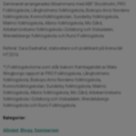
Seminariet arrangerades tillsammans med ABF Stockholm, PRO
Folkhögskola, Långholmens folkhögskola, Biskops Arnö Nordens
folkhögskola, Kvinnofolkhögskolan, Sunderby folkhögskola,
Malmö folkhögskola, Albins folkhögskola, Mo Gård,
Arbetarrörelsens folkhögskola i Göteborg och Viskadalen,
Wendelsbergs folkhögskola och Runö Folkhögskola.
Referat: Sara Dadnahal, statsvetare och praktikant på Arena Idé
HT2016
*) Folkhögskolorna som står bakom framtagandet av Mats
Wingborgs rapport är PRO Folkhögskola, Långholmens
folkhögskola, Biskops Arnö Nordens folkhögskola,
Kvinnofolkhögskolan, Sunderby folkhögskola, Malmö
folkhögskola, Albins folkhögskola, Mo Gård, Arbetarrörelsens
folkhögskola i Göteborg och Viskadalen, Wendelsbergs
folkhögskola och Runö Folkhögskola.
Kategorier:
Allmänt
,
Blogg
,
Seminarium