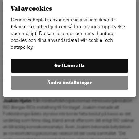
Maria förklarade att bidragssystemen alltid har setts över med viss
Val av cookies
regelbundenhet.
Denna webbplats använder cookies och liknande
Folkbildningsrådets styrelse är nu mitt inne i processen med att gå
tekniker för att erbjuda en så bra användarupplevelse
vidare med den kritik som framförts och att hitta lösningar som
som möjligt. Du kan läsa mer om hur vi hanterar
svarar mot behoven. Maria Graner berättade att vissa ändringar
cookies och dina användardata i vår cookie- och
gjordes direkt utifrån remisserna. Styrelsen har till exempel arbetat
datapolicy.
med att ta fram en bättre definition av ideella ledare. Under hela
processen har styrelsen enligt Maria Graner försökt vara lyhörd och
lyssnat på de synpunkter som förts fram.
Godkänn alla
Folkbildningsrådets generalsekreterare höll även med Mats
Wingborg om svårigheten i att upprätta en bra balans mellan
Ändra inställningar
samhällets krav och folkhögskolan som idé.
Joakim Hjelm
från rörelsefolkhögskolornas intresseorganisation
RIO återgav RIOs inställning till förslaget. Joakim menade att
Folkbildningsrådets styrelse inte borde fatta beslut på basis av det
underlag som finns idag, bland annat eftersom det enligt RIO saknar
en tillräcklig konsekvensanalys. Även Joakim betonade betydelsen
av rörelsefolkhögskolornas relation till det civila samhället. ”Det