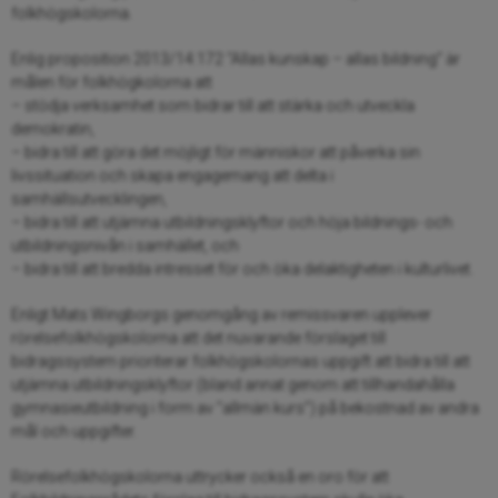
folkhögskolorna.
Enlig proposition 2013/14:172 “Allas kunskap – allas bildning” är
målen för folkhögkolorna att
– stödja verksamhet som bidrar till att stärka och utveckla
demokratin,
– bidra till att göra det möjligt för människor att påverka sin
livssituation och skapa engagemang att delta i
samhällsutvecklingen,
– bidra till att utjämna utbildningsklyftor och höja bildnings- och
utbildningsnivån i samhället, och
– bidra till att bredda intresset för och öka delaktigheten i kulturlivet.
Enligt Mats Wingborgs genomgång av remissvaren upplever
rörelsefolkhögskolorna att det nuvarande förslaget till
bidragssystem prioriterar folkhögskolornas uppgift att bidra till att
utjämna utbildningsklyftor (bland annat genom att tillhandahålla
gymnasieutbildning i form av ”allmän kurs”) på bekostnad av andra
mål och uppgifter.
Rörelsefolkhögskolorna uttrycker också en oro för att