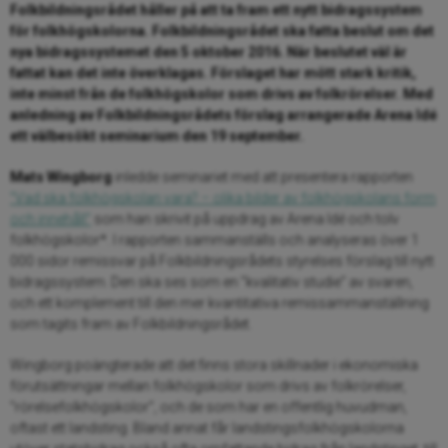
Folkbildningsrådet håller på att ta fram ett nytt bidragssystem
för folkhögskolorna. Folkbildningsrådet ska fatta beslut om det
nya bidragssystemet den 5 oktober 2016. När beslutet väl är
fattat kan det inte överklagas. Förslaget har mött stark kritik,
inte minst från de folkhögskolor som drivs av folkrörelser. Med
anledning av Folkbildningsrådets förslag arrangerade Arena Idé
ett välbesökt seminarium den 19 september.
Mats Wingborg
inledde seminariet med att presentera rapporten
”Vad ska folkhögskolan vara? – olika bilder av folkhögskolans form
och innehåll”
som han skrivit på uppdrag av Arena Idé och tolv
folkhögskolor*. I rapporten sammanställs och analyseras över 1
000 sidor remissvar på Folkbildningsrådets styrelses förslag till nytt
bidragssystem. Den ska ses som en ”kvalitativ studie” av svaren,
och ett komplement till den mer kvantitativa remissammanställning
som tagits fram av Folkbildningsrådet.
Wingborg poängterade att det finns stora skillnader i ekonomiska
förutsättningar mellan folkhögskolor som drivs av folkrörelser,
”rörelsefolkhögskolor”, och de som har en offentlig huvudman,
oftast ett landsting. Bland annat får landstingsfolkhögskolorna