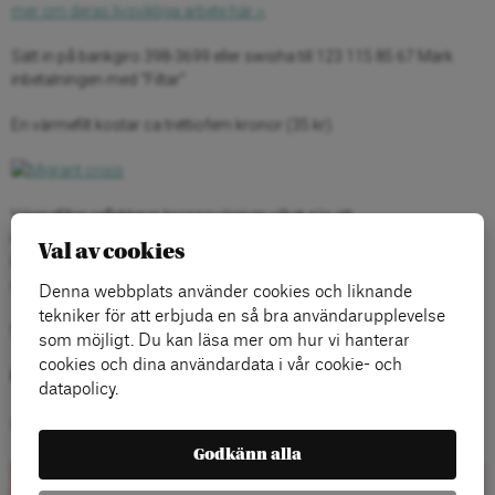
mer om deras livsviktiga arbete här ››
Sätt in på bankgiro 398-3699 eller swisha till 123 115 85 67 Märk
inbetalningen med “Filtar”
En värmefilt kostar ca trettiofem kronor (35 kr).
Värmefiltar reflekterar kroppsvärmen vilket gör att
människor behåller värmen betydligt längre. För människor i chock
Val av cookies
kan värme vara livsviktigt. Här på bilden flyktingbarn på stranden på
norra Lesbos.
Denna webbplats använder cookies och liknande
tekniker för att erbjuda en så bra användarupplevelse
Bild:
Yuri Kozyrev-Noor för TIME
som möjligt. Du kan läsa mer om hur vi hanterar
cookies och dina användardata i vår cookie- och
Kategorier:
datapolicy.
Allmänt
,
Blogg
Godkänn alla