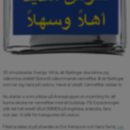
SD smutskastar Sverige. Vill du att flyktingar ska känna sig
välkomna istället? Bidra till välkomnande värmefiltar åt de flyktingar
som tar sig i land på Lesbos. Havet är iskallt. Värmefiltar räddar liv.
Nu startar vi som jobbar på Arenagruppen en insamling för att
kunna skicka ner värmefiltar med ett budskap. På förpackningen
står det helt enkelt VÄLKOMMEN på engelska, arabiska, farsi
och dari. Vi står för transporten till Lesbos.
Filtarna delas ut på stranden av Eric Kempson och hans familj.
Läs