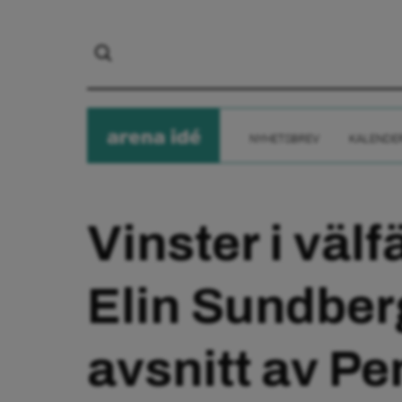
arena
ide
NYHETSBREV
KALENDE
Vinster i väl
Elin Sundberg
avsnitt av Pe