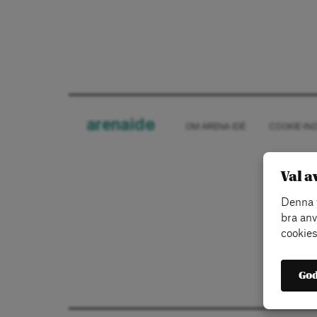
arena
ide
OM ARENA IDÉ
COOKIE-IN
Val a
Denna w
bra anv
cookies
God