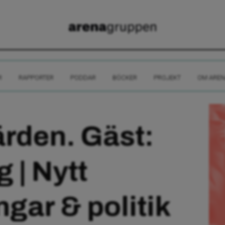
R
RAPPORTER
PODDAR
BÖCKER
PROJEKT
OM AREN
färden. Gäst:
 | Nytt
ngar & politik