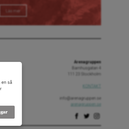
Läs mer
Arenagruppen
Barnhusgatan 4
111 23 Stockholm
 en så
KONTAKT
r
info@arenagruppen.se
arenagruppen.se
ngar