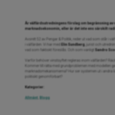
Är välfärdsutredningens förslag om begränsning av vi
marknadsekonomin, eller är det inte ens särskilt rad
Avsnitt 52 av Pengar & Politik, reder ut vad som står i v
i välfärden. Vi har med
Elin Sundberg
, jurist och utred
vad som faktiskt föreslås. Och som vanligt
Sandro Sc
Varför behöver vinstsyftet regleras inom välfärden? Räcker
Kommer till rätta med grundproblemen med modellen geno
marknadsmekanismerna? Hur ser systemen ut i andra län
politiskt genomförbart?
Kategorier:
Allmänt
,
Blogg