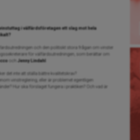
nstuttag i välfärdsföretagen ett slag mot hela
ikalt?
älfärdsutredningen och den politiskt stora frågan om vinster
ningssekreterare för välfärdsutredningen, som berättar om
occo
och
Jenny Lindahl
.
 det inte att ställa bättre kvalitetskrav?
m vinstreglering, eller är problemet egentligen
der? Hur ska förslaget fungera i praktiken? Och vad är