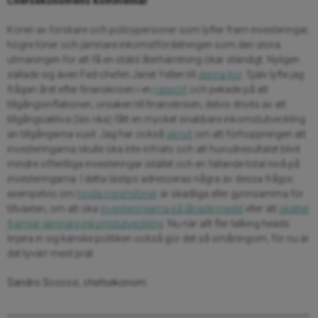
Chefsekonomens kommentar
Kören av forskare och policypersoner som lyfter fram investeringar,
högre löner och jämnare inkomstfördelningen som den stora
utmaningen för att få en stabil återhämtning ökar ständigt. Nyligen
sällade sig även Fed-chefen Janet Yellen till
denna kör
. Själv lyfte jag
frågan året efter finanskrisen i en
rapport
och pekade på att
tillgångsinflationen, orsaken till finanskrisen, delvis drivits av att
tillgångsaktiva (läs rika) fått en mycket snabbare inkomstutveckling
än tillgångarna vuxit. Jag har också
skrivit
om att förhoppningen att
investeringarna skulle öka inte infriats och att huvudresultatet blivit
mindre offentliga investeringar istället och en fallande total nivå på
investeringarna. I detta lästips adresseras några av dessa frågor,
exempelvis om
höjda minimilöner
är skadliga eller gynnsamma för
tillväxten, om att öka
investeringarna på lånade medel
eller att
skatter
främjar jämnare inkomstutveckling
. Nu när allt fler talking heads
linjera in sig kanske politiken också gör det så småningom, för nu är
det tyvärr mest prat.
Sandro Scocco, chefsekonom
_______________________________________________________________________