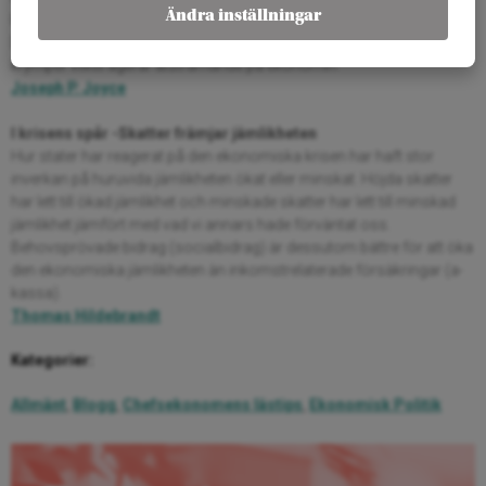
Ändra inställningar
konjunkturläge och i fallet för osäkra ekonomier i utländsk valuta.
Detta lägger en konstant eller växande kostnad när ekonomin
krymper vilket agerar åtstramande på ekonomin.
Joseph P. Joyce
I krisens spår -Skatter främjar jämlikheten
Hur stater har reagerat på den ekonomiska krisen har haft stor
inverkan på huruvida jämlikheten ökat eller minskat. Höjda skatter
har lett till ökad jämlikhet och minskade skatter har lett till minskad
jämlikhet jämfört med vad vi annars hade förväntat oss.
Behovsprövade bidrag (socialbidrag) är dessutom bättre för att öka
den ekonomiska jämlikheten än inkomstrelaterade försäkringar (a-
kassa).
Thomas Hildebrandt
Kategorier:
Allmänt
,
Blogg
,
Chefsekonomens lästips
,
Ekonomisk Politik