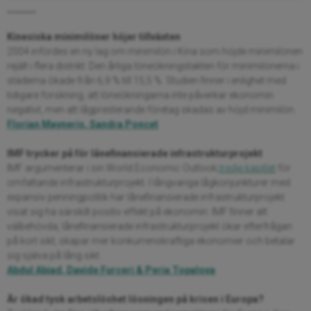
_______
Kinesiska minimilöner höjer tillväxten
2004 infördes en ny lag om minimilön i Kina som höjde minimilönen
rejält i flera distrikt. Den årliga löneökningstakten för minimilönerna i
städerna ökade från 6,9 % till 15,5 %. Studien finner i enlighet med
tidigare forskning, att löneökningarna inte påverkar ekonomin
negativt, men att lågpresterande företag skadas av höjd minimilön.
Florian Mayneris, Sandra Poncet
IMF trycker på för lånefinansierade infrastrukturprojekt
IMF argumenterar i sin World Economic Outlook,
tredje kapitlet
för
omfattande infrastrukturprojekt. I långvariga lågkonjunkturer med
expansiv penningpolitik har lånefinansierade infrastrukturprojekt
visat sig ha särskilt positiv effekt på ekonomin. IMF finner att
välbehövda, lånefinansierade infrastrukturprojekt ökar efterfrågan
på kort sikt, skapar mer konkurrenskraftiga ekonomier och betalar
sig själva på lång sikt.
Abdul Abiad, Davide Furceri & Peria Topalova
Är ökad tysk arbetslöshet lösningen på krisen i Europa?