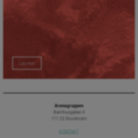
Läs mer
Arenagruppen
Barnhusgatan 4
111 23 Stockholm
KONTAKT