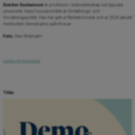
Sverker Gustavsson
är professor i statsvetenskap vid Uppsala
universitet. Hans huvudområde är författnings- och
förvaltningspolitik. Han har gett ut flertalet böcker och är 2024 aktuell
med boken
Demokratins självförsvar
.
Foto:
Sten Widmalm
Ladda ner pressbild
Titlar