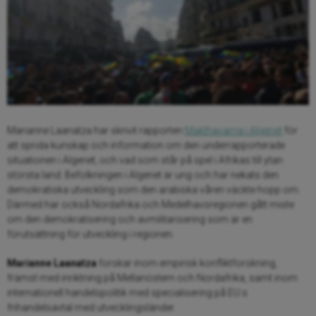
Marianne Laanatza har skrivit rapporten
Makthavarna i Algeriet
för
att sprida kunskap och information om den underrapporterade
situationen i Algeriet, och vad som står på spel i Afrikas till ytan
största land. Befolkningen i Algeriet är ung och har nekats den
demokratiska utveckling som den arabiska våren väckte hopp om.
Därmed har också Nordafrika och Medelhavsregionen gått miste
om den demokratisering och avmilitarisering som är en
förutsättning för utveckling i regionen.
Marianne Laanatza
forskar inom empirisk konfliktforskning,
främst med inriktning på Mellanöstern och Nordafrika, samt inom
internationell handelspolitik med specialisering på EU:s
frihandelsavtal med utvecklingsländer.