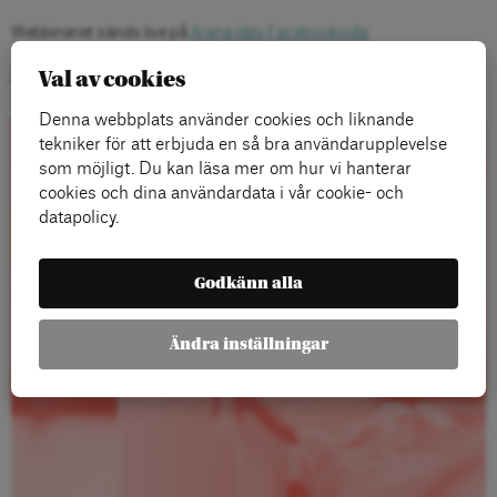
Webbinariet sänds live på
Arena Idés Facebooksida
Val av cookies
Alla våra seminarier går även att se i efterhand
här.
Denna webbplats använder cookies och liknande
tekniker för att erbjuda en så bra användarupplevelse
Rapporter
som möjligt. Du kan läsa mer om hur vi hanterar
cookies och dina användardata i vår cookie- och
datapolicy.
Godkänn alla
Ändra inställningar