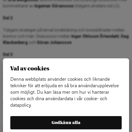
kommentarer av
Ingemar Göransson
(tidigare utredare vid LO).
Del 2
Tidigare strategier på temat lönebildning och löneskillnader mellan
kvinnor och män. Diskussion mellan
Inger Ohlsson Örtendahl
,
Dag
Klackenberg
och
Göran Johansson
.
Del 3
Möjliga vägar till reellt jämställda löner.
Susanna Gideonsson
Val av cookies
(Handels),
Marie Nilsson
(IF Metall),
Heike Erkers
(SSR) och
Catarina Blomberg
(Göteborgs Stad)
Denna webbplats använder cookies och liknande
tekniker för att erbjuda en så bra användarupplevelse
Läs mer om
Nätverket Jämställda löner här
.
som möjligt. Du kan läsa mer om hur vi hanterar
cookies och dina användardata i vår cookie- och
Kategorier:
datapolicy.
Allmänt
,
ArenaPlay
Godkänn alla