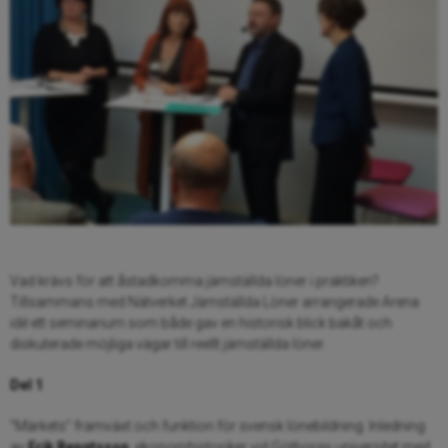
Vad krävs för att åstadkomma jämställda löner i praktiken?
Tillsammans med Nätverket Jämställda Löner arrangerade Arena
idé ett seminarium som både gav en historisk blick bakåt och
diskuterade möjliga vägar till reellt jämställda löner.
Del 1
”Märkets” framväxt och funktion för svensk lönebildning. Inledning
av
Erik Bengtsson
, ekonomhistoriker vid Götborgs universitet med