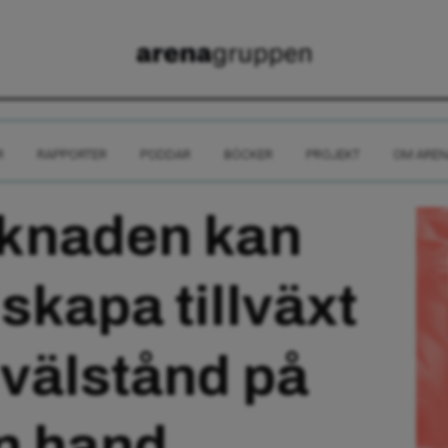
R
RAPPORTER
PODDAR
BÖCKER
PROJEKT
OM AREN
knaden kan
 skapa tillväxt
 välstånd på
n hand