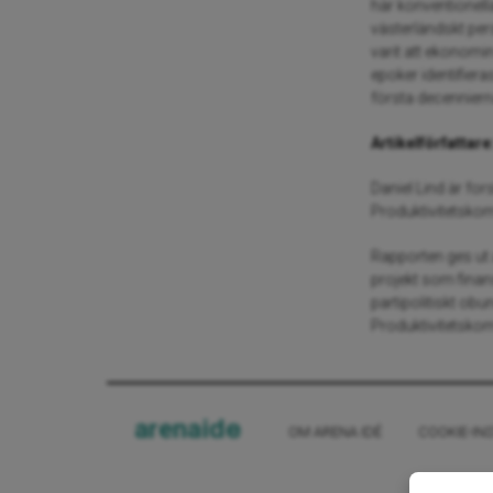
här konventionell
västerländskt per
varit att ekonomin
epoker identifier
första decennierna
Artikelförfattare
Daniel Lind är fo
Produktivitetsko
Rapporten ges ut
projekt som fina
partipolitiskt ob
Produktivitetsko
arena
ide
OM ARENA IDÉ
COOKIE-IN