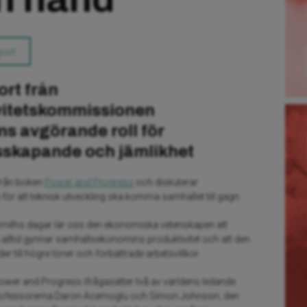
port
ort från
vitetskommissionen
s avgörande roll för
sskapande och jämlikhet
från boken
Power and Progress
och diskuterar
 för att teknisk utveckling ska komma samhället till gagn.
miths dagar lär oss den ekonomiska vetenskapen att
g alltid gynnar samhällsekonomins produktivitet och att den
r till högre löner och förbättrade arbetsvillkor.
ower and Progress ifrågasätter två av världens ledande
rofessorerna Daron Acemoglu och Simon Johnson, den