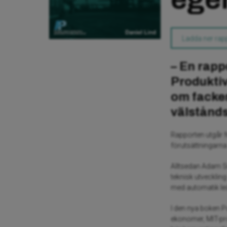
Ladda ner rap
– En rapp
Produkti
om facken
välstånd
Rapporten utgår 
förutsättningarna
Alltsedan Adam S
teknisk utvecklin
med automatik lede
I den nya boken P
ekonomer, MIT-p