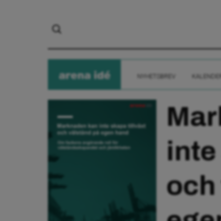
arena
ide
NYHETSBREV
KALENDE
Mar
inte
och
ege