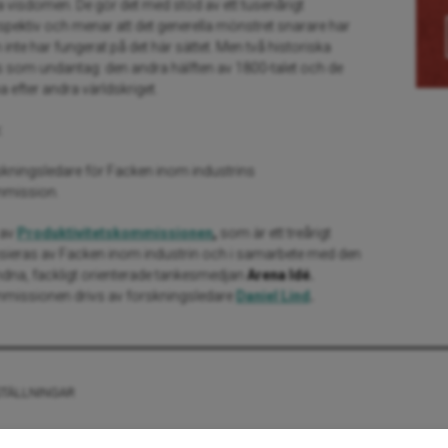
a visdomen. De gör det med stöd av ett tusenårigt
spektiv och menar att det generella mönstret snarare har
 inte har fungerat på det här sättet. Men två historiska
as som undantag: den andra hälften av 1800-talet och de
 efter andra världskriget.
:
rskningsledare för Facken inom industrins
mmission.
 av
Produktivitetskommissionen
,
som är ett treårigt
nsieras av Facken inom industrin och i samarbete med den
undna, fackligt orienterade tankesmedjan
Arena Idé.
mmissionen drivs av forskningsledare
Daniel Lind
.
STÄLLNINGAR