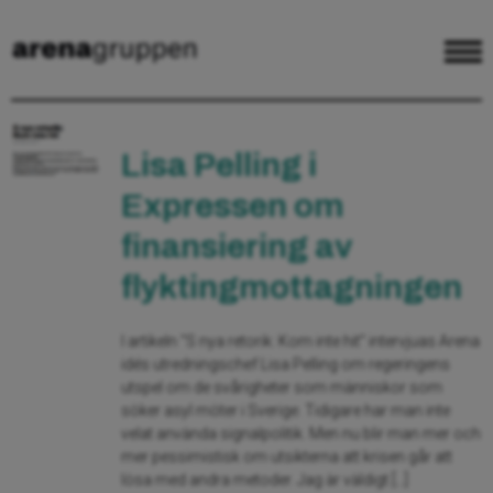
Lisa Pelling i
Expressen om
finansiering av
flyktingmottagningen
I artikeln “S nya retorik: Kom inte hit” intervjuas Arena
idés utredningschef Lisa Pelling om regeringens
utspel om de svårigheter som människor som
söker asyl möter i Sverige. Tidigare har man inte
velat använda signalpolitik. Men nu blir man mer och
mer pessimistisk om utsikterna att krisen går att
lösa med andra metoder. Jag är väldigt […]