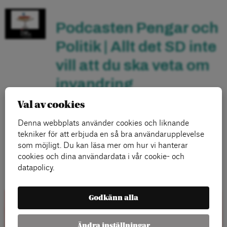
Podcasten Pengar och
Politik | Allt det SD inte
vill att du ska veta om
invandring
Val av cookies
Nytt avsnitt av Pengar och Politik. Sandro Scocco
och Mikael Feldbaum pratar om rapporten 900
Denna webbplats använder cookies och liknande
miljarder skäl att uppskatta invandring.
tekniker för att erbjuda en så bra användarupplevelse
som möjligt. Du kan läsa mer om hur vi hanterar
LÄS MER
cookies och dina användardata i vår cookie- och
datapolicy.
Godkänn alla
Rapporter
Ändra inställningar