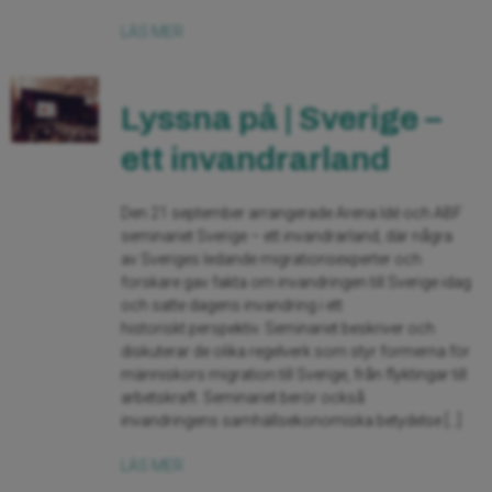
LÄS MER
Lyssna på | Sverige –
ett invandrarland
Den 21 september arrangerade Arena Idé och ABF
seminariet Sverige – ett invandrarland, där några
av Sveriges ledande migrationsexperter och
forskare gav fakta om invandringen till Sverige idag
och satte dagens invandring i ett
historiskt perspektiv. Seminariet beskriver och
diskuterar de olika regelverk som styr formerna för
människors migration till Sverige, från flyktingar till
arbetskraft. Seminariet berör också
invandringens samhällsekonomiska betydelse […]
LÄS MER