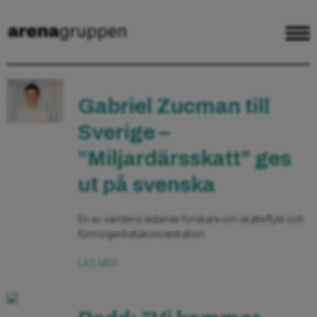
Gabriel Zucman till
Sverige –
”Miljardärsskatt” ges
ut på svenska
En av världens ledande forskare om skatteflykt och
förmögenhetskoncentration.
LÄS MER