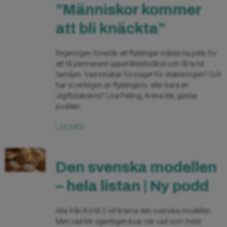
”Människor kommer
att bli knäckta”
Regeringen föreslår att flyktingar måste ha jobb för
att få permanent uppehållstillstånd och få ta hit
familjen. Vad innebär förslaget för etableringen? Och
har vi verkligen en flyktingkris, eller bara en
utgiftstakskris? Lisa Pelling, Arena Idé, gästar
podden.
LÄS MER
Den svenska modellen
– hela listan | Ny podd
Alla från Kd till S vill krama den svenska modellen.
Men vad blir egentligen kvar när vad som helst