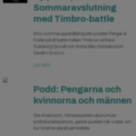
Sommaravslutning
med Timbro-battle
Inför sommaruppehållet bjuder podden Pengar &
Politik på ett battle mellan Timbros vd Karin
Svanborg-Sjövall och Arena Idés chefsekonom
Sandro Scocco.
LÄS MER
Podd: Pengarna och
kvinnorna och männen
Ulla Andersson, Vänsterpartiets ekonomisk-
politiska talesperson, gästar podden när vi talar om
hur lönerna ska bli jämställda.