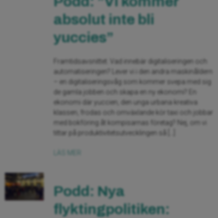
Podd: ”Vi kommer
absolut inte bli
yuccies”
Framtidsavsnittet. Vad innebär digitaliseringen och
automatiseringen? Lever vi i den andra maskinåldern
– en digitaliseringsvåg som kommer svepa med sig
de gamla jobben och skapa en ny ekonomi? En
ekonomi där yuccien, den unga urbana kreativa
klassen, frodas och omväxlande kör taxi och jobbar
med bokföring åt kompisarnas företag? Nej, om vi
tittar på produktivitetsutvecklingen så […]
LÄS MER
Podd: Nya
flyktingpolitiken: