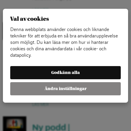
LÄS MER
Val av cookies
Denna webbplats använder cookies och liknande
Podcasten Pengar och
tekniker för att erbjuda en så bra användarupplevelse
Politik | Allt det SD inte
som möjligt. Du kan läsa mer om hur vi hanterar
cookies och dina användardata i vår cookie- och
vill att du ska veta om
datapolicy.
invandring
Godkänn alla
Nytt avsnitt av Pengar och Politik. Sandro Scocco
och Mikael Feldbaum pratar om rapporten 900
Ändra inställningar
miljarder skäl att uppskatta invandring.
LÄS MER
Ny podd |