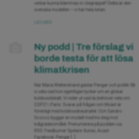
verkar kunna klämmas in i begreppet? Detta är den
svenska modellen – vi har hela listan.
LÄS MER
Ny podd | Tre förslag vi
borde testa för att lösa
klimatkrisen
När Maria Wetterstrand gästar Pengar och politik får
vi veta vad hon egentligen tycker om en global
koldioxidskatt. Vi reder ut vad du behöver veta om
COP21 i Paris. Svarar på frågan om tillväxt är
förenligt med koldioxidneutraitet. Och Sandro
Scocco bygger en modell med tre steg mot
tvågradersmålet. Prenumerera på podden via:
RSS: Feedburner Spelare: Itunes, Acast
Facebook: Pengar […]