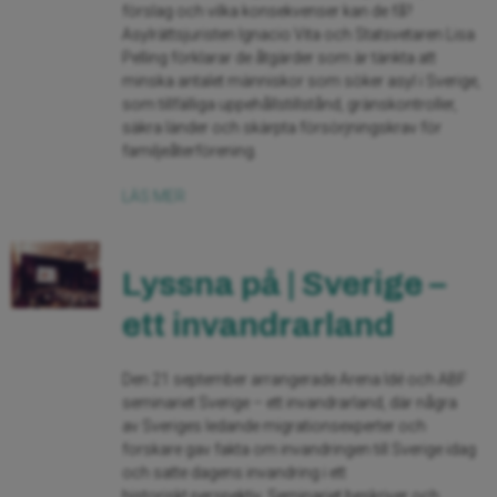
förslag och vilka konsekvenser kan de få?
Asylrättsjuristen Ignacio Vita och Statsvetaren Lisa
Pelling förklarar de åtgärder som är tänkta att
minska antalet människor som söker asyl i Sverige,
som tillfälliga uppehållstillstånd, gränskontroller,
säkra länder och skärpta försörjningskrav för
familjeåterförening.
LÄS MER
Lyssna på | Sverige –
ett invandrarland
Den 21 september arrangerade Arena Idé och ABF
seminariet Sverige – ett invandrarland, där några
av Sveriges ledande migrationsexperter och
forskare gav fakta om invandringen till Sverige idag
och satte dagens invandring i ett
historiskt perspektiv. Seminariet beskriver och