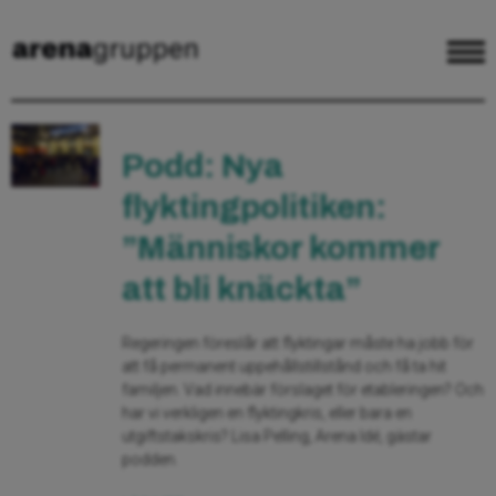
Podd: Nya
flyktingpolitiken:
”Människor kommer
att bli knäckta”
Regeringen föreslår att flyktingar måste ha jobb för
att få permanent uppehållstillstånd och få ta hit
familjen. Vad innebär förslaget för etableringen? Och
har vi verkligen en flyktingkris, eller bara en
utgiftstakskris? Lisa Pelling, Arena Idé, gästar
podden.