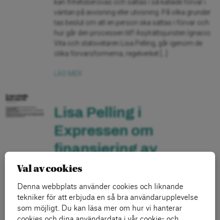
kan frihetsberövas och sättas i så kallade förvar i
väntan på avvisning eller utvisning. På vilka grunder
tas beslut om att en person ska sättas i förvar och
hur går den processen till? Asylrättsjuristen Ignacio
Vita och statsvetaren Lisa Pelling, går igenom de
olika förvarsformerna, regelverket […]
LÄS MER
Lisa Pelling i
Expressen om
finansiering av
flyktingmottagningen
Val av cookies
Denna webbplats använder cookies och liknande
I artikeln “S nya retorik: Kom inte hit” intervjuas Arena
tekniker för att erbjuda en så bra användarupplevelse
idés utredningschef Lisa Pelling om regeringens
som möjligt. Du kan läsa mer om hur vi hanterar
utspel om de svårigheter som människor som
cookies och dina användardata i vår cookie- och