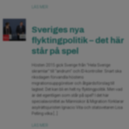
LÄS MER
Sveriges nya
flyktingpolitik – det här
står på spel
Hösten 2015 gick Sverige från “Hela Sverige
skramlar” till “andrum” och ID-kontroller. Snart ska
riksdagen förvandla höstens
migrationsuppgörelser och åtgärdsförslag till
lagtext. Det kan bli en helt ny flyktingpolitik. Men vad
är det egentligen som står på spel? I det här
specialavsnittet av Människor & Migration förklarar
asylrättsjuristen Ignacio Vita och statsvetaren Lisa
Pelling vilka […]
LÄS MER