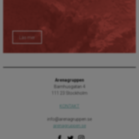
Läs mer
Arenagruppen
Barnhusgatan 4
111 23 Stockholm
KONTAKT
info@arenagruppen.se
arenagruppen.se