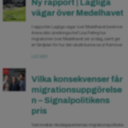
Ny rapport | Lagliga
vägar över Medelhavet
I rapporten Lagliga vägar över Medelhavet beskriver
Arena idés utredningschef Lisa Pelling hur
migrationen över Medelhavet ser ut idag, samt ger
en färdplan för hur den skulle kunna se ut framöver.
LÄS MER
Vilka konsekvenser får
migrationsuppgörelse
n – Signalpolitikens
pris
Vad innebär riksdagspartiernas migrationspolitiska