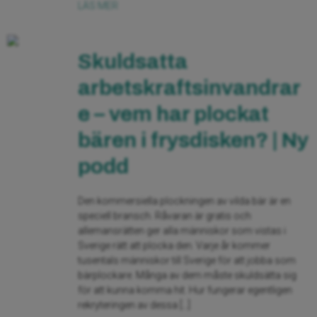
LÄS MER
Skuldsatta
arbetskraftsinvandrar
e – vem har plockat
bären i frysdisken? | Ny
podd
Den kommersiella plockningen av vilda bär är en
speciell bransch. Råvaran är gratis och
allemansrätten ger alla människor som vistas i
Sverige rätt att plocka den. Varje år kommer
tusentals människor till Sverige för att jobba som
bärplockare. Många av dem måste skuldsätta sig
för att kunna komma hit. Hur fungerar egentligen
rekryteringen av dessa […]