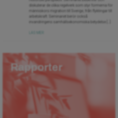
diskuterar de olika regelverk som styr formerna för
människors migration till Sverige, från flyktingar till
arbetskraft. Seminariet berör också
invandringens samhällsekonomiska betydelse […]
LÄS MER
Rapporter