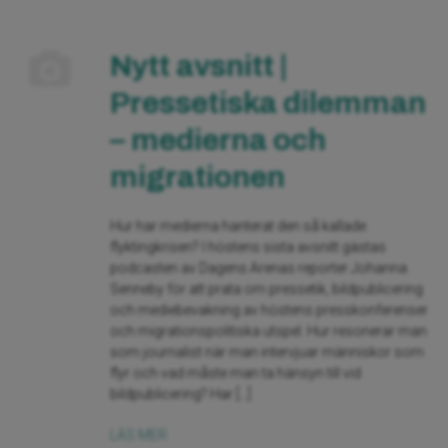
Nytt avsnitt |
Pressetiska dilemman
– medierna och
migrationen
Hur har medierna hanterat den så kallade
flyktingkrisen? I höstens sista avsnitt gästas
podcasten av Dagens Arenas reporter Johanna
Senneby för att prata om pressetik, bildpublicering
och mediebevakning av höstens presskonferenser
och migrationspolitiska utspel. Hur resonerar man
som journalist när man intervjuar människor som
flyr och vad måste man ta hänsyn till vid
bildpublicering? Har […]
LÄS MER