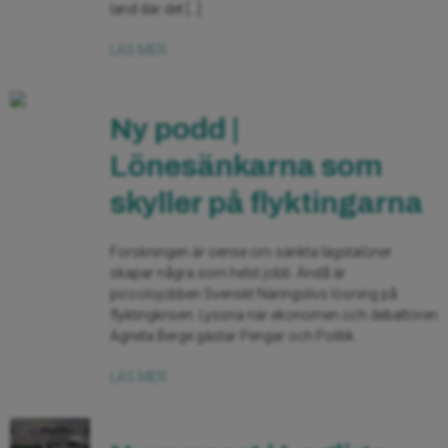
land där det […]
LÄS MER
Ny podd |
Lönesänkarna som
skyller på flyktingarna
Forskningen är oense om sänkta lägstalöner
skapar några som helst jobb. Ändå är
piccolojobben Svenskt Näringslivs lösning på
flyktingkrisen. Lyssna när ekonomen och debattören
Agneta Berge gästar Pengar och Politik.
LÄS MER