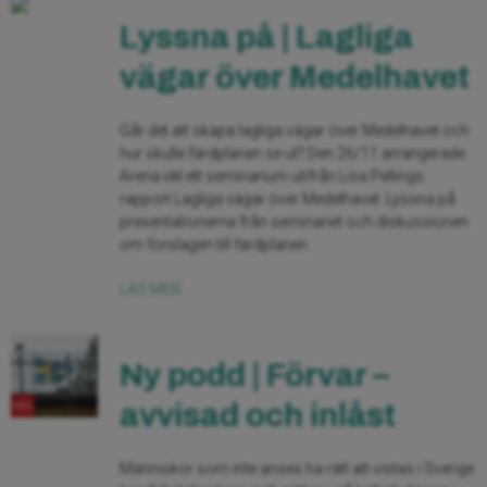
Lyssna på | Lagliga
vägar över Medelhavet
Går det att skapa lagliga vägar över Medelhavet och
hur skulle färdplanen se ut? Den 26/11 arrangerade
Arena idé ett seminarium utifrån Lisa Pellings
rapport Lagliga vägar över Medelhavet. Lyssna på
presentationerna från seminariet och diskussionen
om förslagen till färdplanen.
LÄS MER
Ny podd | Förvar –
avvisad och inlåst
Människor som inte anses ha rätt att vistas i Sverige