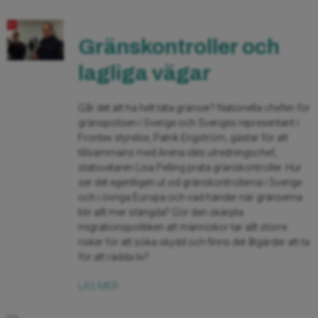
Gränskontroller och
lagliga vägar
Går det att ha helt täta gränser? Nationella chefen för
gränspolisen i Sverige och Sveriges representant i
Frontex styrelse, Patrik Engström, gästar för att
tillsammans med Arena idés utredningschef,
statsvetaren Lisa Pelling prata gränskontroller. Hur
ser det egentligen ut vid gränskontrollerna i Sverige
och i övriga Europa och vad händer när gränserna
blir allt mer stängda? Gör den skärpta
migrationspolitiken att människor tar allt större
risker för att söka skydd och finns det åtgärder att ta
för att rädda liv?
LÄS MER