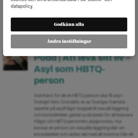
söker asyl möter i Sverige. Tidigare har man inte
datapolicy.
velat använda signalpolitik. Men nu blir man mer och
mer pessimistisk om utsikterna att krisen går att
lösa med andra metoder. Jag är väldigt […]
Godkänn alla
LÄS MER
Ändra inställningar
Podd | Att leva sitt liv –
Asyl som HBTQ-
person
Vad krävs för att en HBTQ-person ska få asyl i
Sverige? Aino Gröndahl, en av Sveriges främsta
experter på asylfrågor kopplat till sexuell läggning
och könsidentitet, gästar podcasten för att besvara
frågor om HBTQ-personers asylprocess. Hur
bevisar en person sin sexuella läggning eller sin
könsidentitet och räcker det med att komma från ett