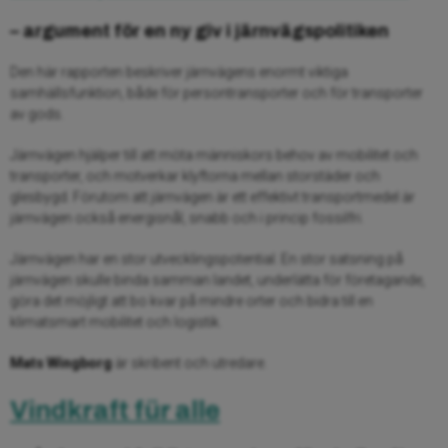
– argument för en ny giv i järnvägspolitiken
Den här rapporten beskriver järnvägens enormt viktiga
samhällsfunktion, både för persontransporter och för transporter
av gods.
Järnvägen hjälper till att möta människors behov av mobilitet och
transporter, och motverkar klyftorna mellan storstäder och
glesbygd. Förutom att järnvägen är ett effektivt transportmedel är
järnvägen också energisnål, snabb och i princip fossilfri.
Järnvägen har en stor utvecklingspotential. En stor satsning på
järnvägen skulle binda samman landet, underlätta för företagande,
göra det möjligt att bo kvar på mindre orter och bidra till en
klimatsmart mobilitet och logistik.
Mats Wingborg
är skribent och utredare.
Vindkraft für alle