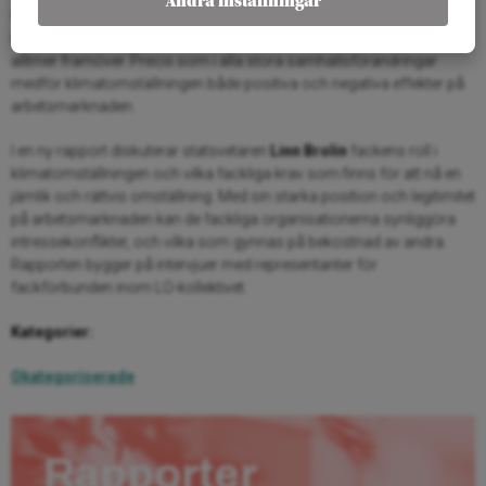
Ändra inställningar
Omställningen för att möta klimatkrisen har påbörjats, och den
kommer att prägla utvecklingen på arbetsmarknaden i Sverige
alltmer framöver. Precis som i alla stora samhällsförändringar
medför klimatomställningen både positiva och negativa effekter på
arbetsmarknaden.
I en ny rapport diskuterar statsvetaren
Linn Brolin
fackens roll i
klimatomställningen och vilka fackliga krav som finns för att nå en
jämlik och rättvis omställning. Med sin starka position och legitimitet
på arbetsmarknaden kan de fackliga organisationerna synliggöra
intressekonflikter, och vilka som gynnas på bekostnad av andra.
Rapporten bygger på intervjuer med representanter för
fackförbunden inom LO-kollektivet.
Kategorier:
Okategoriserade
Rapporter