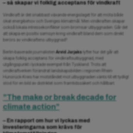
– så skapar vi folklig acceptans för vindkraft
Vindkraft är det snabbast växande energislaget för att möta både
ökat energibehov och Sveriges klimatmål. Men vindkraften skapar
också lokala intressekonflikter som bromsar utbyggnaden. Går det
att skapa en positiv samsyn kring vindkraft bland dem som direkt
berörs av vindkraftens utbyggnad?
Berlin-baserade journalisten
Arvid Jurjaks
lyfter hur det går att
skapa folklig acceptans för vindkraftsutbyggnad, med
utgångspunkt i lyckade exempel från Tyskland. Trots att
vindkraftverken förändrat landskapsbilden i regionen Rhein-
Hunsrück-Kreis har motståndet mot utbyggnaden vänts till ett tydligt
stöd för en bild av distriktet som framtidssäkert och hållbart.
”The make or break decade for
climate action”
– En rapport om hur vi lyckas med
investeringarna som krävs för