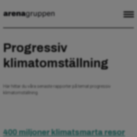
Progressiv
klimatomställning
Här hittar du våra senaste rapporter på temat progressiv
klimatomställning.
400 miljoner klimatsmarta resor