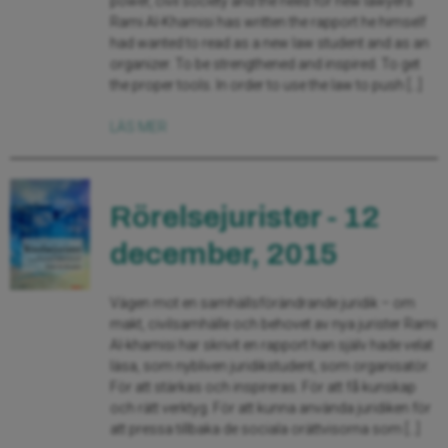
power, civil society and the need for new lawyers
Rami Al-Khamisi has written the rapport he himself
had wanted to read as a new law student and as an
organizer. To be strengthened and inspired. To get
the proper tools. In order to use the law to push […]
LÄS MER
Rörelsejurister - 12
december, 2015
Vägen mot en samhällsförändrande juridik – om
makt, civilsamhälle och behovet av nya jurister Rami
Al-khamisi har skrivit en rapport han själv hade velat
läsa, som nybliven juridikstudent, som organisatör.
För att stärkas och inspireras. För att få kunskap
och rätt verktyg. För att kunna använda juridiken för
att pressa tillbaka de sociala orättvisorna som […]