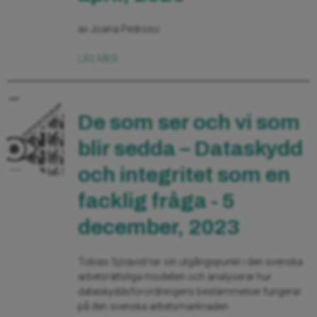
av Joana Pedroso
LÄS MER
De som ser och vi som
blir sedda – Dataskydd
och integritet som en
facklig fråga - 5
december, 2023
Tobias Sjöqvist tar sin utgångspunkt i den svenska
arbetsrättsliga modellen och analyserar hur
dataskyddsförordningens bestämmelser fungerar
på den svenska arbetsmarknaden.