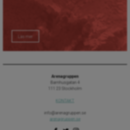
Läs mer
Arenagruppen
Barnhusgatan 4
111 23 Stockholm
KONTAKT
info@arenagruppen.se
arenagruppen.se