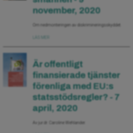
november, 2020
Om nedmonteringen av diskrimineringsskyddet.
LÄS MER
Är offentligt
finansierade tjänster
förenliga med EU:s
statsstödsregler? - 7
april, 2020
Av jur.dr. Caroline Wehlander.