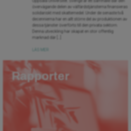
Uppsala Universitet. Sverige är ett samhälle där den
övervägande delen av välfärdstjänsterna finansieras
solidariskt med skattemedel. Under de senaste två
decennierna har en allt större del av produktionen av
dessa tjänster överförts till den privata sektorn.
Denna utveckling har skapat en stor offentlig
marknad där […]
LÄS MER
Rapporter