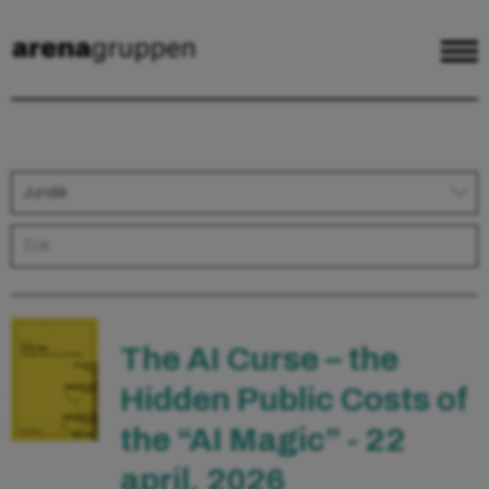
Juridik
The AI Curse – the
Hidden Public Costs of
the “AI Magic” - 22
april, 2026