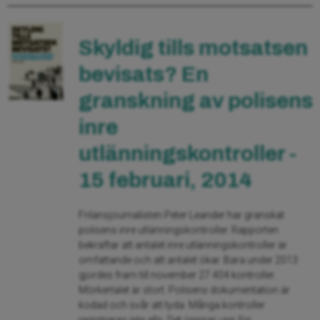
Skyldig tills motsatsen
bevisats? En
granskning av polisens
inre
utlänningskontroller -
15 februari, 2014
Frilansjournalisten Peter Leander har granskat
polisens inre utlänningskontroller. Rapporten
bekräftar att antalet inre utlänningskontroller är
omfattande och att antalet ökar. Bara under 2013
gjordes fram till november 27 404 kontroller.
Mörkertalet är stort. Polisens dokumentation är
kodad och svår att tyda. Många kontroller