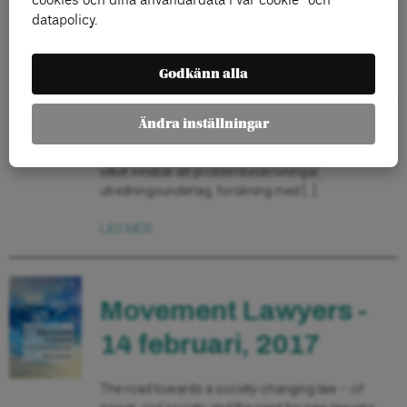
cookies och dina användardata i vår cookie- och
datapolicy.
Arbetsmiljölagen, AML, fyller 40 år 2017. Detta var
temat för en seminarieserie som Arena Idé
Godkänn alla
arrangerade i ett unikt samarbete med sju
fackförbund från LO, TCO och Saco. Sara Dadnahal,
praktikant på Arena Idé under höstterminen 2016,
Ändra inställningar
har varit redaktör för den här slutrapporten.
Arbetsmiljölagen antogs av Sveriges riksdag 1977,
vilket innebär att problembeskrivningar,
utredningsunderlag, forskning med […]
LÄS MER
Movement Lawyers -
14 februari, 2017
The road towards a society-changing law – of