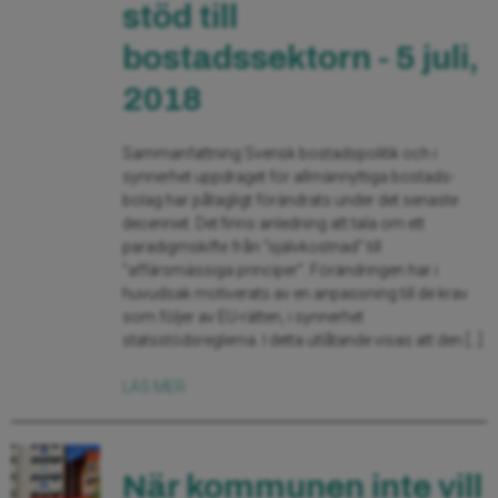
stöd till
bostadssektorn - 5 juli,
2018
Sammanfattning Svensk bostadspolitik och i
synnerhet uppdraget för allmännyttiga bostads-
bolag har påtagligt förändrats under det senaste
decenniet. Det finns anledning att tala om ett
paradigmskifte från ”självkostnad” till
”affärsmässiga principer”. Förändringen har i
huvudsak motiverats av en anpassning till de krav
som följer av EU-rätten, i synnerhet
statsstödsreglerna. I detta utlåtande visas att den […]
LÄS MER
När kommunen inte vill