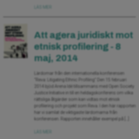
LÄS MER
Att agera juridiskt mot
etnisk profilering - 8
maj, 2014
Lärdomar från den internationella konferensen
“Reva: Litigating Ethnic Profiling” Den 15 februari
2014 bjöd Arena Idé tillsammans med Open Society
Justice Initiative in till en heldagskonferens om vilka
rättsliga åtgärder som kan vidtas mot etnisk
profilering och projekt som Reva. I den här rapporten
har vi samlat de viktigaste lärdomarna från
konferensen. Rapporten innehåller exempel på […]
LÄS MER