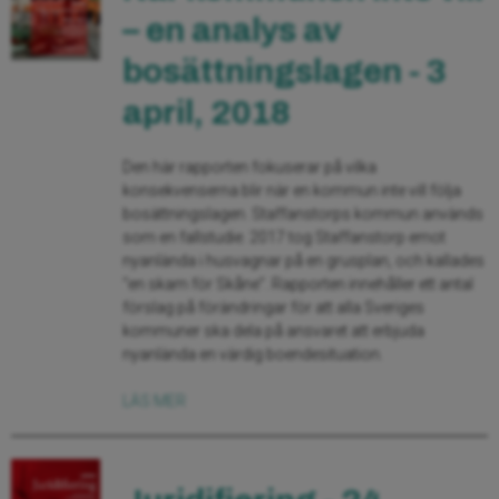
– en analys av
bosättningslagen - 3
april, 2018
Den här rapporten fokuserar på vilka
konsekvenserna blir när en kommun inte vill följa
bosättningslagen. Staffanstorps kommun används
som en fallstudie. 2017 tog Staffanstorp emot
nyanlända i husvagnar på en grusplan, och kallades
“en skam för Skåne”. Rapporten innehåller ett antal
förslag på förändringar för att alla Sveriges
kommuner ska dela på ansvaret att erbjuda
nyanlända en värdig boendesituation.
LÄS MER