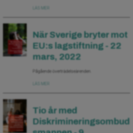
LÄS MER
När Sverige bryter mot
EU:s lagstiftning - 22
mars, 2022
Pågående överträdelseärenden.
LÄS MER
Tio år med
Diskrimineringsombud
smannen - 9