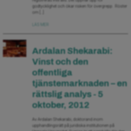
registreras inte alls. Det öppnar upp för
godtycklighet och ökar risken för övergrepp. Röster
om […]
LÄS MER
Ardalan Shekarabi:
Vinst och den
offentliga
tjänstemarknaden – en
rättslig analys - 5
oktober, 2012
Av Ardalan Shekarabi, doktorand inom
upphandlingsrätt på juridiska institutionen på