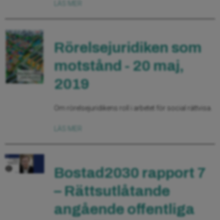
LÄS MER
Rörelsejuridiken som
motstånd - 20 maj,
2019
Om rörelsejuridikens roll i arbetet för social rättvisa.
LÄS MER
Bostad2030 rapport 7
– Rättsutlåtande
angående offentliga