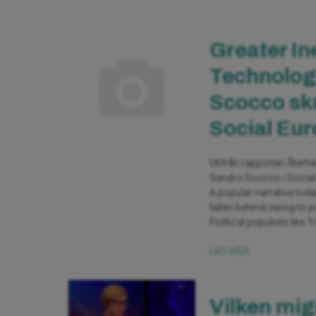
Greater In
Technology
Scocco skr
Social Eu
Utifrån rapporten Återh
Sandro Scocco i Social 
A popular narrative tod
fallen behind owing to 
Political populists like 
LÄS MER
Vilken mig