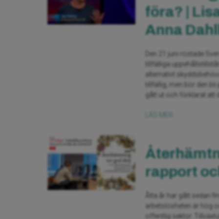
föra? | Lis
Anna Dahlb
Den 21 juni röstade Sver
tillfälliga uppehållstil
alternativt skyddsbehövan
tillfällig, men bör den b
gått ut och förklarat att
LÄS MER
Återhämtni
rapport oc
Åtta år har gått sedan f
arbetslösheten är hög o
offentlig sektor. Tillväx