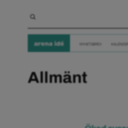
arena
ide
NYHETSBREV
KALENDE
Allmänt