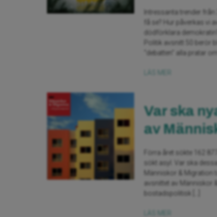
Intressanta trender från 
få se? Hur påverkas vi av
dödförklara demokratin?
Politik avsnitt 50 berör 
“debatten” alla pratar om
LÄS MER
Var ska ny
av Människ
Förra året sökte 162 877
sökt asyl. Var ska dess
Människor & Migration ta
avsnittet av Människor
bostadspolitisk […]
LÄS MER