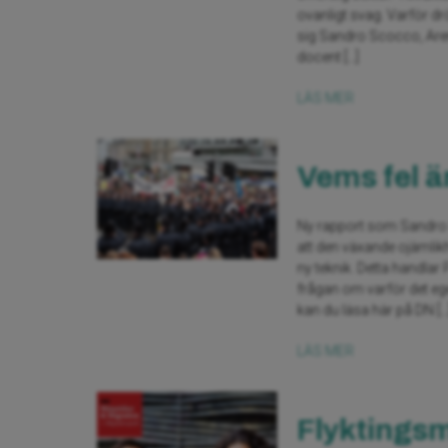
ovanligt svag. Varför dr
sig Sandro Scocco, Are
docent […]
LÄS MER
Vems fel ä
Ny rapport som Sandro 
att den växande ojämlikhe
ny teknik. Detta handlar
frågan om varför det eg
kan du läsa här på DN […
LÄS MER
Flyktingsm