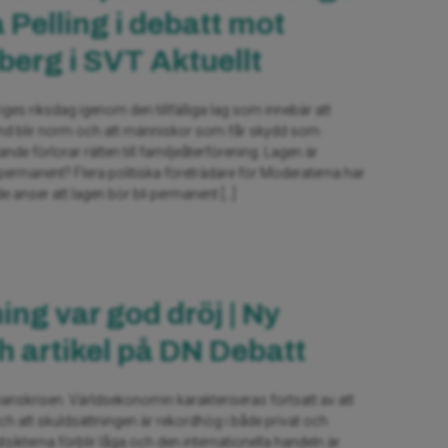
a Pelling i debatt mot
erg i SVT Aktuellt
iges riksdag igenom den tillfälliga lag som innebär att
lstånd blir norm och att människor som får skydd som
de förlorar rätten till familjeåterförening. Lagen är
li permanent? Flera politiska företrädare för Moderaterna har
 de anser att lagen bör bli permanent […]
ng var god dröj | Ny
h artikel på DN Debatt
inanskrisen. Världsekonomin karakteriseras fortsatt av att
ch att skuldsättningen är rekordhög i både privat och
tutsikterna förblir låga och den internationella handeln är