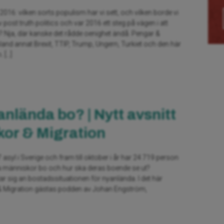
2016: vilken sorts populism har vi sett, och vilken borde vi
 post truth politics och var 2016 ett steg på vägen i att
 Nja, där kanske det rådde oenighet ändå. Pengar &
bland annat Brexit, TTIP, Trump, Ungern, Turkiet och den här
. […]
anlända bo? | Nytt avsnitt
or & Migration
 asyl i Sverige och fram till oktober i år har 24 719 person
a människor bo och hur ska deras boende se ut?
r sig an bostadssituationen för nyanlända. I det här
 & Migration gästas podden av Johan Engström,