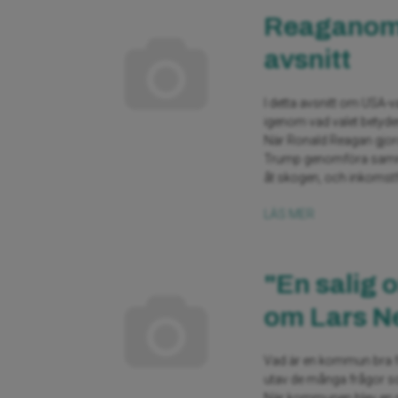
Reaganomi
avsnitt
I detta avsnitt om USA-
igenom vad valet betyder
När Ronald Reagan gjorde 
Trump genomföra samma p
åt skogen, och inkomstf
LÄS MER
"En salig 
om Lars N
Vad är en kommun bra 
utav de många frågor s