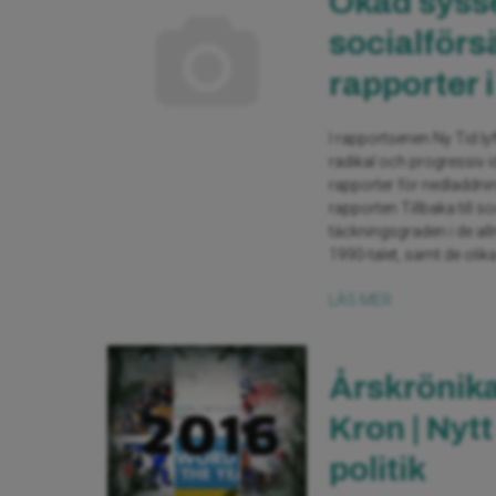
Ökad sysse
socialförsä
rapporter i
I rapportserien Ny Tid ly
radikal och progressiv 
rapporter för nedladdning
rapporten Tillbaka till 
täckningsgraden i de al
1990-talet, samt de olika
LÄS MER
Årskrönika
Kron | Nyt
politik