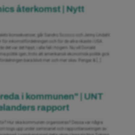
cs återkomst | Nytt
valets konsekvenser, går Sandro Scocco och Jenny Lindahl
 för inkomstfördelningen och för de allra rikaste i USA.
det var det hippt, i alla fall i högern. Nu vill Donald
olitik igen, trots att amerikansk ekonomisk politik gick
ördelningen bara blivit mer och mer skev. Pengar & […]
oreda i kommunen" | UNT
elanders rapport
för? Hur ska kommunen organiseras? Dessa var några
om togs upp under seminariet och rapportlanseringen av