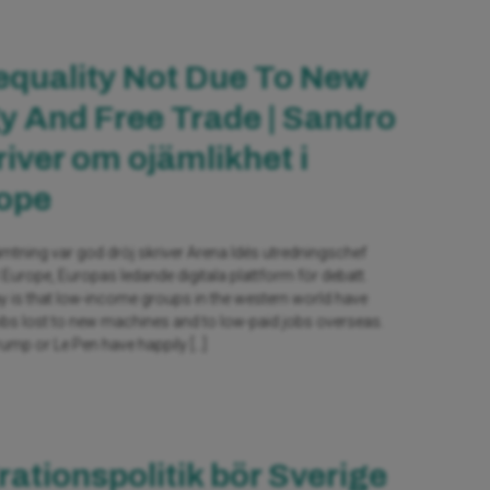
equality Not Due To New
 And Free Trade | Sandro
iver om ojämlikhet i
rope
ämtning var god dröj skriver Arena Idés utredningschef
Europe, Europas ledande digitala plattform för debatt.
ay is that low-income groups in the western world have
jobs lost to new machines and to low-paid jobs overseas.
Trump or Le Pen have happily […]
rationspolitik bör Sverige