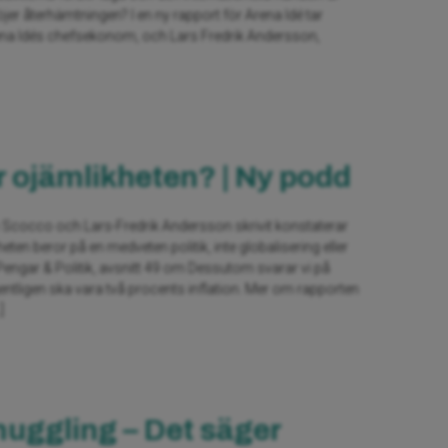
öjer återhämtningen? I en ny rapport för Arena Idé tar
na Idés chefsekonom, och Lars Fredrik Andersson,
r ojämlikheten? | Ny podd
Scocco och Lars-Fredrik Andersson skrivit konstaterar
ten beror på en medveten politik, inte globalisering eller
 Pengar & Politik, avsnitt 49 om Dessutom svarar vi på
entligen ska vara två procents inflation. Mer om rapporten
]
uggling – Det säger