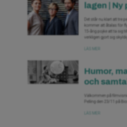
lagen | Ny
Det står nu klart att t
kommer att åtalas för fl
15-årig pojke att ta sig t
verkligen gjort sig skyldi
LÄS MER
Humor, mak
och samta
Välkommen på filmvisni
Pelling den 23/11 på Bio
LÄS MER