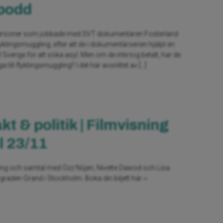
 podd
re personer som jobbade med SVT dokumentären Fosterland
yktingsmuggling, efter att de i dokumentärserien hjälpt en
ill Sverige för att söka asyl. Men om de inte tog betalt, har de
ga till flyktingsmuggling? I det här avsnittet av […]
t & politik | Filmvisning
l 23/11
ng och samtal med Özz Nûjen, Nivette Dawod och Lisa
graden Grand i Stockholm. Boka din biljett här ››