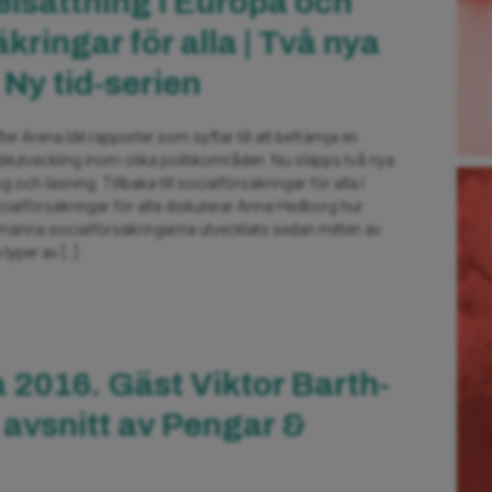
lsättning i Europa och
kringar för alla | Två nya
 Ny tid-serien
fter Arena Idé rapporter som syftar till att befrämja en
idéutveckling inom olika politikområden. Nu släpps två nya
 och läsning. Tillbaka till socialförsäkringar för alla I
socialförsäkringar för alla diskuterar Anna Hedborg hur
lmänna socialförsäkringarna utvecklats sedan mitten av
 typer av […]
 2016. Gäst Viktor Barth-
t avsnitt av Pengar &