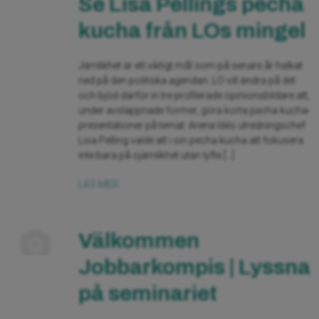
Se Lisa Pellings pecha
kucha från LOs mingel
Jämlikhet är ett viktigt mål som på senare år halkat
ned på den politiska agendan. LO vill ändra på det
och bjöd därför in tre profilerade opinionsbildare att,
under avslappnade former, göra korta pecha kucha-
presentationer på temat. Arena Idés utredningschef
Lisa Pelling valde att i sin pecha kucha att fokusera
inte bara på ojämlikhet utan lyfte […]
LÄS MER
Välkommen
Jobbarkompis | Lyssna
på seminariet