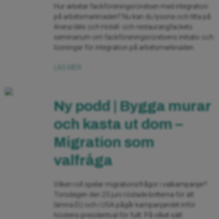
Hur arbetar fackföreningsrörelsen med integration
på arbetsmarknaden? Nu kan du lyssna och titta på
Arena Idés och Hotell- och restaurangfackets
seminarium om fackföreningsrörelsens initiativ och
lösningar för integration på arbetsmarknaden.
LÄS MER
Ny podd | Bygga murar
och kasta ut dom –
Migration som
valfråga
Vilken roll spelar migrationsfrågor i valkampanjer?
Torsdagen den 23 juni röstade britterna för att
lämna EU och i USA pågår kampanjandet inför
höstens presidentval för fullt. På vilket sätt