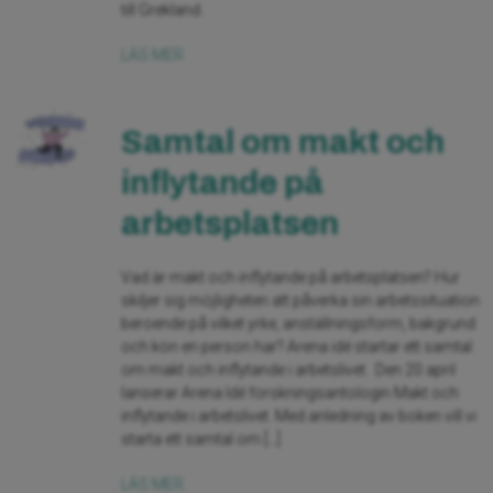
till Grekland.
LÄS MER
Samtal om makt och
inflytande på
arbetsplatsen
Vad är makt och inflytande på arbetsplatsen? Hur
skiljer sig möjligheten att påverka sin arbetssituation
beroende på vilket yrke, anställningsform, bakgrund
och kön en person har? Arena idé startar ett samtal
om makt och inflytande i arbetslivet. Den 20 april
lanserar Arena Idé forskningsantologin Makt och
inflytande i arbetslivet. Med anledning av boken vill vi
starta ett samtal om […]
LÄS MER