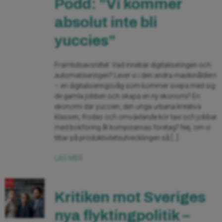
Podd: ”Vi kommer
absolut inte bli
yuccies”
Framtidsavsnittet. Vad innebär digitaliseringen och
automatiseringen? Lever vi i den andra maskinåldern
– en digitaliseringsvåg som kommer svepa med sig
de gamla jobben och skapa en ny ekonomi? En
ekonomi där yuccien, den unga urbana kreativa
klassen, frodas och omväxlande kör taxi och jobbar
med bokföring åt kompisarnas företag? Nej, om vi
tittar på produktivitetsutvecklingen så […]
LÄS MER
Kritiken mot Sveriges
nya flyktingpolitik –