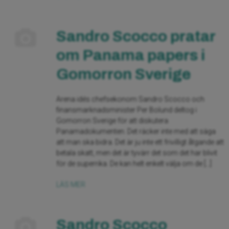
Sandro Scocco pratar
om Panama papers i
Gomorron Sverige
Arena idés chefsekonom Sandro Scocco och
finansmarknadsminister Per Bolund deltog i
Gomorron Sverige för att diskutera
Panamadokumenten. Det räcker inte med att säga
att man ska bidra. Det är ju inte ett frivilligt åtgande att
betala skatt, men det är tyvärr det som det har blivit
för de superrika. De kan helt enkelt välja om de […]
LÄS MER
Sandro Scocco