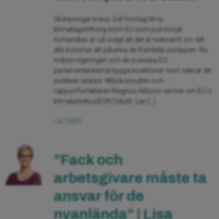
Skärpningar krävs. Det förslag till ny
klimatlagstiftning inom EU som just börjat
förhandlas är så svagt att det är tveksamt om det
alls kommer att påverka de framtida utsläppen. Nu
måste regeringen och de svenska EU-
parlamentarikerna bygga koalitioner som säkrar att
politiken skärps. Miljökonsulten och
rapportförfattaren Magnus Nilsson skriver om EU:s
klimatarbete på DN Debatt. Läs […]
LÄS MER
” Fack och
arbetsgivare måste ta
ansvar för de
nyanlända” | Lisa