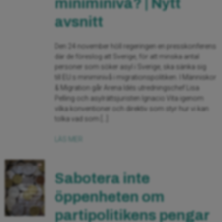
miniminivå? | Nytt
avsnitt
Den 24 november höll regeringen en presskonferens
där de föreslog att Sverige, för att minska antal
personer som söker asyl i Sverige, ska sänka sig
till EU:s miniminivå i migrationspolitiken. I Människor
& Migration går Arena Idés utredningschef Lisa
Pelling och asylrättsjuristen Ignacio Vita igenom
vilka konventioner och direktiv som styr hur vi kan
tolka vad som […]
LÄS MER
Sabotera inte
öppenheten om
partipolitikens pengar