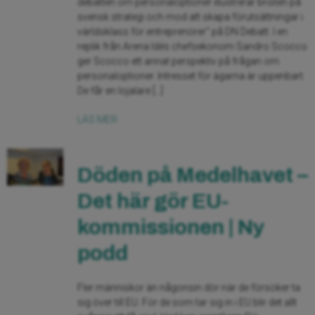
debatten om personaloptioner illustrerar bristen på
svensk strategi och mod att skapa förutsättningar i
världsklass för entreprenörer” på DN Debatt. I en
replik från Arena Idés chefsekonom Sandro Scocco
ger Scocco ett annat perspektiv på frågan om
personaloptioner. Intresset för ägarna är uppenbart.
De får en lojalare […]
LÄS MER
Döden på Medelhavet –
Det här gör EU-
kommissionen | Ny
podd
Fler människor än någonsin dör när de försöker ta
sig över till EU. För de som tar sig in i EU blir det allt