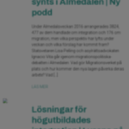
synts i Almedalen | Ny
podd
Under Almedalsveckan 2016 arrangerades 3824,
477 av dem handlade om integration och 176 om
migration, men vilka perspektiv har lyfts under
veckan och vilka förslag har kommit fram?
Statsvetaren Lisa Pelling och asylrättsadvokaten
Ignacio Vita går igenom migrationspolitiska-
debatten i Almedalen. Vad gör Migrationsverket på
plats och hur kommer den nya lagen påverka deras
arbete? Vad […]
LÄS MER
Lösningar för
högutbildades