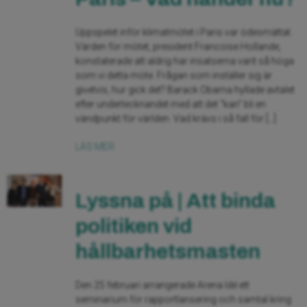
Uppspelet inför klimatmötet i Paris var ödesmättat.
Värden för mötet, president Francoise Hollande,
konstaterade att aldrig har insatserna varit så höga
som vi detta möte. Frågan som inställer sig är
givetvis, hur gick det? Barack Obama hyllade avtalet
efter undertecknandet med att det “kan” bli en
vändpunkt för världen. Vad krävs i så fall för […]
LÄS MER
Lyssna på | Att binda
politiken vid
hållbarhetsmasten
Den 25 februari arrangerade Arena Idé ett
seminarium för rapportlansering och samtal kring