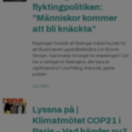
flyktingpolitiken:
”Människor kommer
att bli knäckta”
Regeringen föreslår att flyktingar måste ha jobb för
att få permanent uppehållstillstånd och få ta hit
familjen. Vad innebär förslaget för etableringen? Och
har vi verkligen en flyktingkris, eller bara en
utgiftstakskris? Lisa Pelling, Arena Idé, gästar
podden.
LÄS MER
Lyssna på |
Klimatmötet COP21 i
Paris – Vad händer nu?