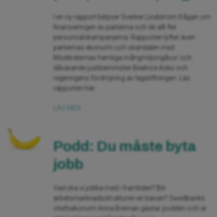
I en ny rapport belyser Sverker Lindström frågan om
finansieringen av partierna och de allt fler
personvalskampanjerna. Rapporten lyfter även
partiernas ekonomi och skandalen med
Moderaternas hemliga mångmiljongåvor och
dåvarande justitieminister Beatrice Asks och
regeringens fördröjning av lagstiftningen. Läs
rapporten här.
LÄS MER
Podd: Du måste byta
jobb
Vad ska vi jobba med i framtiden? Blir
arbetsmarknadsstrukturen en banan? Swedbanks
chefsekonom Anna Breman gästar podden och är