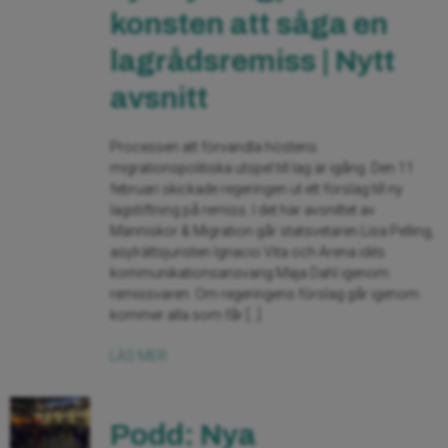
konsten att såga en
lagrådsremiss | Nytt
avsnitt
Processen att förvandla höstens
migrationspolitiska utspel till lag är igång. Den 11
februari skickade regeringen ut ett förslag till ny
lagstiftning på remiss. I det här avsnittet av
Människor & Migration går statsvetaren Lisa Pelling,
asylrättsjuristen Ignacio Vita och Arena idés
kommunikationsansvarig Maja Dahl igenom
remissvaren. Om regeringens förslag går igenom
kommer alla som får […]
LÄS MER
Podd: Nya