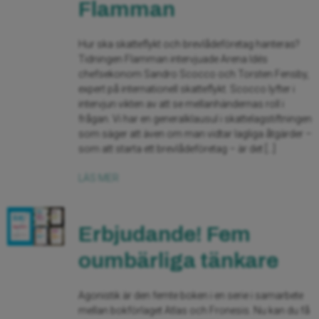
Flamman
Hur ska skatteflykt och brevlådeföretag hanteras?
Tidningen Flamman intervjuade Arena Idés
chefsekonom Sandro Scocco och Torsten Fensby,
expert på internationell skatteflykt. Scocco lyfter i
intervjun vikten av att se mellanhändernas roll i
frågan. Vi har en generalklausul i skattelagstiftningen
som säger att även om man vidtar lagliga åtgärder –
som att starta ett brevlådeföretag – är det […]
LÄS MER
Erbjudande! Fem
oumbärliga tänkare
Agonistik är den femte boken i en serie i samarbete
mellan bokförlaget Atlas och Fronesis. Nu kan du få