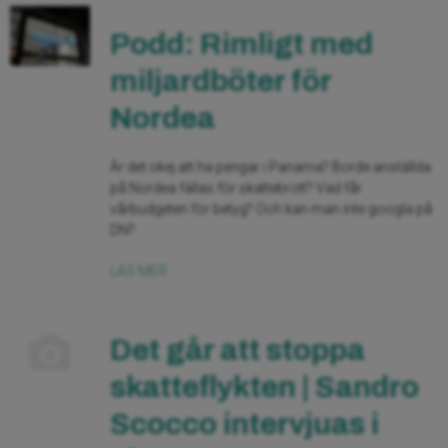
Podd: Rimligt med
miljardböter för
Nordea
Är det okej att ha pengar i Panama? Borde anställda
på Nordea fällas för skattebrott? Vad får
vårbudgeten för betyg? Och kan man inte googla på
DN?
LÄS MER
Det går att stoppa
skatteflykten | Sandro
Scocco intervjuas i