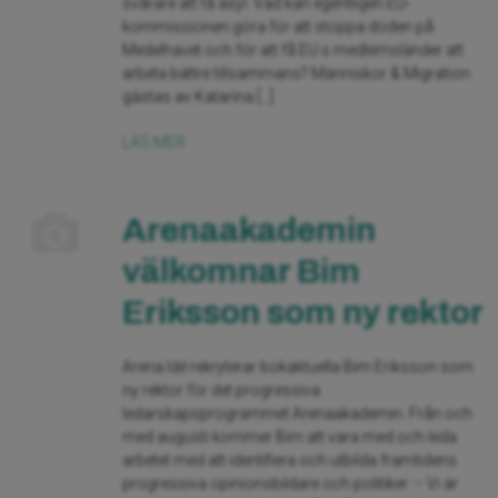
svårare att få asyl. Vad kan egentligen EU-
kommissionen göra för att stoppa döden på
Medelhavet och för att få EU:s medlemsländer att
arbeta bättre tillsammans? Människor & Migration
gästas av Katarina […]
LÄS MER
Arenaakademin
välkomnar Bim
Eriksson som ny rektor
Arena Idé rekryterar bokaktuella Bim Eriksson som
ny rektor för det progressiva
ledarskapsprogrammet Arenaakademin. Från och
med augusti kommer Bim att vara med och leda
arbetet med att identifiera och utbilda framtidens
progressiva opinionsbildare och politiker. – Vi är