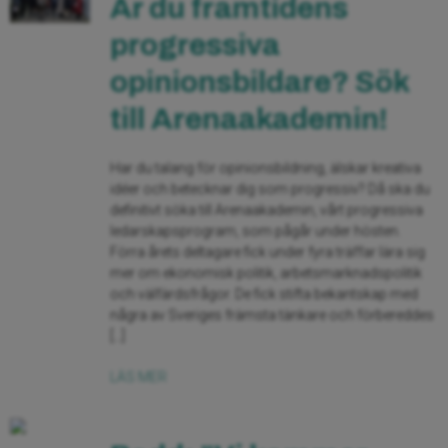
Är du framtidens
progressiva
opinionsbildare? Sök
till Arenaakademin!
Har du talang för opinionsbildning, älskar kreativa
idéer och betecknar dig som progressiv? Då ska du
definitivt söka till Arenaakademin, vårt progressiva
ledarskapsprogram, som pågår under hösten.
Förra årets deltagare fick under fyra träffar lära sig
mer om ekonomisk politik, arbetsmarknadspolitik
och välfärdsfrågor. De fick stifta bekantskap med
några av Sveriges främsta tänkare och förbereddes
[…]
LÄS MER