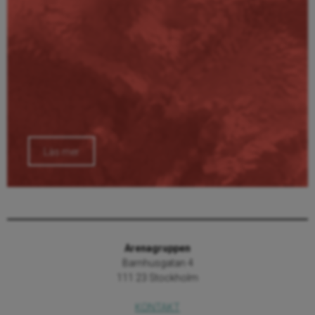
Läs mer
Arenagruppen
Barnhusgatan 4
111 23 Stockholm
KONTAKT