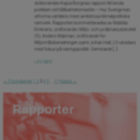
doktoranden Kajsa Borgnäs rapport Att binda
politiken vid hållbarhetsmasten – Hur Sverige kan
utforma världens mest ambitiösa klimatpolitiska
ramverk. Rapporten kommenterades av Matilda
Ernkrans, ordförande i Miljö- och jordbruksutskottet
(S), Anders Wijkman, ordförande för
Miljömålsberedningen samt Johan Hall, LO-utredare
med fokus på näringspolitik. Seminariet […]
LÄS MER
← Föregående
1
2
3
4
5
…
11
Nästa →
Rapporter