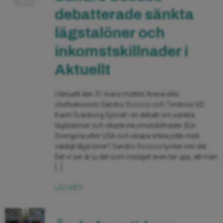
debatterade sänkta
lägstalöner och
inkomstskillnader i
Aktuellt
I Aktuellt den 31 mars möttes Arena idés
chefsekonom Sandro Scocco och Timbros VD
Karin Svanborg-Sjövall i en debatt om sänkta
lägstalöner och ökade inkomstskillnader. Bör
Sverige ta efter USA och skapa enkla jobb med
väldigt låga löner? Sandro Scocco tycker inte det:
Det vi ser är ju det som inslaget även tar upp, att man
[…]
LÄS MER