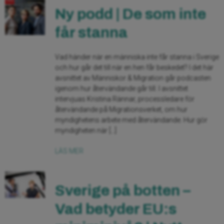
Ny podd | De som inte
får stanna
Vad händer när en människa inte får stanna i Sverige
och hur går det till när en hen får beskedet? I det här
avsnittet av Människor & Migration går podcasten
igenom hur återvändande går till. I avsnittet
intervjuas Kristina Rännar, processledare för
återvändande på Migrationsverket, om hur
myndighetens arbete med återvändande. Hur gör
myndigheten när […]
LÄS MER
Sverige på botten –
Vad betyder EU:s