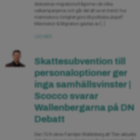
diskuteras migrationsfrågorna i de olika
valkampanjerna och går det att se en trend i hur
människors rörlighet görs till politiska utspel?
Människor & Migration gästas av […]
LÄS MER
Skattesubvention till
personaloptioner ger
inga samhällsvinster |
Scocco svarar
Wallenbergarna på DN
Debatt
Den 15/6 skrev Familjen Wallenberg att “Den aktuella