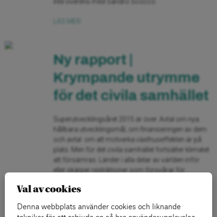
inte överens med Sandro Scocco.
LÄS MER
Ny rapport |
Krympande utrymme
för det civila samhället
Superutvecklingsåret 2015 är över. Avtal om nya
hållbara utvecklingsmål, om finansieringen av dem
och avtal om att motverka växthuseffekten är på
plats. Men för det civila samhället fortsätter klimatet
att försämras. Länder i alla delar av världen inför
eller skärper restriktioner som försvårar för
civilsamhällets organisationer, framför allt de som
Val av cookies
arbetar för demokrati och mänskliga […]
Denna webbplats använder cookies och liknande
LÄS MER