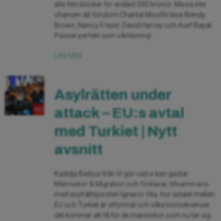
alla fem böcker för endast 500 kronor. Missa inte
chansen att förutom Chantal Mouffe läsa Wendy
Brown, Nancy Fraser, David Harvey och Asef Bayat.
Passar perfekt som vårläsning!
LÄS MER
Asylrätten under
attack – EU:s avtal
med Turkiet | Nytt
avsnitt
Kadidja Bedoui från Vi gör vad vi kan gästar
Människor & Migration och förklarar, tillsammans
med asylrättsjuristen Ignacio Vita, hur avtalet mellan
EU och Turkiet är utformat och vilka konsekvenser
det kommer att få för de människor som nu tar sig