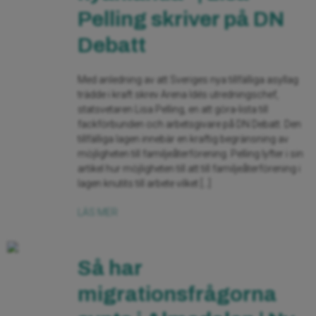
Pelling skriver på DN
Debatt
Med anledning av att Sveriges nya tillfälliga asyllag
trädde i kraft skrev Arena Idés utredningschef,
statsvetaren Lisa Pelling, en att göra-lista till
fackförbunden och arbetsgivare på DN Debatt. Den
tillfälliga lagen innebär en kraftig begränsning av
möjligheten till familjeåterförening. Pelling lyfter i sin
artikel hur möjligheten till att till familjeåterförening i
lagen knutits till arbete vilket […]
LÄS MER
Så har
migrationsfrågorna