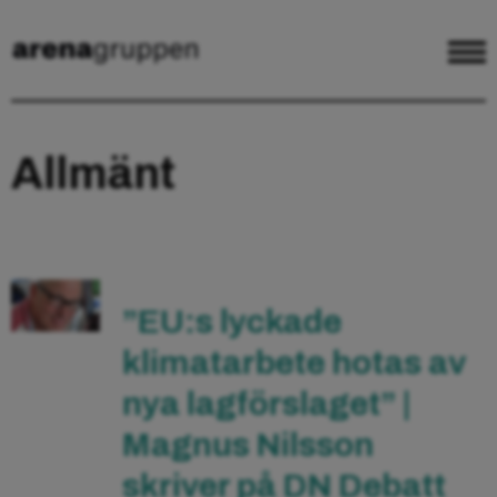
Allmänt
”EU:s lyckade
klimatarbete hotas av
nya lagförslaget” |
Magnus Nilsson
skriver på DN Debatt