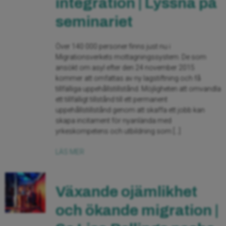
integration | Lyssna på
seminariet
Över 140 000 personer finns just nu i
Migrationsverkets mottagningssystem. De som
ansökt om asyl efter den 24 november 2015
kommer att omfattas av ny lagstiftning och få
tillfälliga uppehållstillstånd. Möjligheten att omvandla
ett tillfälligt tillstånd till ett permanent
uppehållstillstånd genom att skaffa ett jobb kan
skapa incitament för nyanlända med
yrkeskompetens och utbildning som […]
LÄS MER
Växande ojämlikhet
och ökande migration |