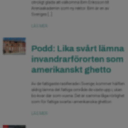
otroligt glada att välkomna Bim Eriksson till
Arenaakademin som ny rektor. Bim är en av
Sveriges […]
LÄS MER
Podd: Lika svårt lämna
invandrarförorten som
amerikanskt ghetto
Av de fattigaste rasifierade i Sverige, kommer hälften
aldrig lämna det fattiga område de växte upp i, utan
bo kvar där som vuxna. Det är samma låga rörlighet
som för fattiga svarta i amerikanska ghetton.
LÄS MER