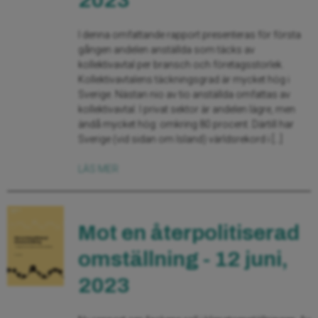
2023
I denna omfattande rapport presenteras för första
gången andelen anställda som täcks av
kollektivavtal per bransch och företagsstorlek.
Kollektivavtalens täckningsgrad är mycket hög i
Sverige. Nästan nio av tio anställda omfattas av
kollektivavtal. I privat sektor är andelen lägre, men
ändå mycket hög: omkring 80 procent. Därtill har
Sverige (vid sidan om Island) världsrekord i […]
LÄS MER
Mot en återpolitiserad
omställning - 12 juni,
2023