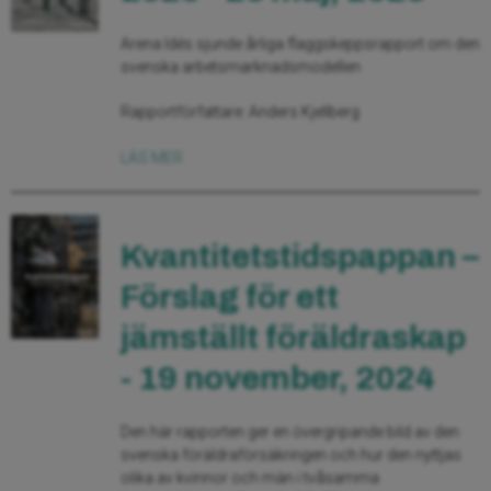
Arena Idés sjunde årliga flaggskeppsrapport om den
svenska arbetsmarknadsmodellen
Rapportförfattare: Anders Kjellberg
LÄS MER
Kvantitetstidspappan –
Förslag för ett
jämställt föräldraskap
- 19 november, 2024
Den här rapporten ger en övergripande bild av den
svenska föräldraförsäkringen och hur den nyttjas
olika av kvinnor och män i tvåsamma