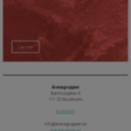
Läs mer
Arenagruppen
Barnhusgatan 4
111 23 Stockholm
KONTAKT
info@arenagruppen.se
arenagruppen.se