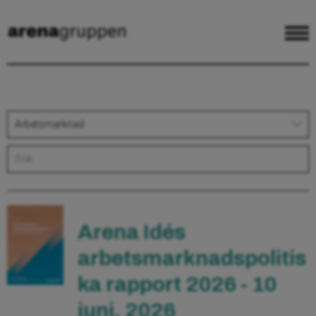
Arbetsmarknad
Arena Idés
arbetsmarknadspolitis
ka rapport 2026 - 10
juni, 2026