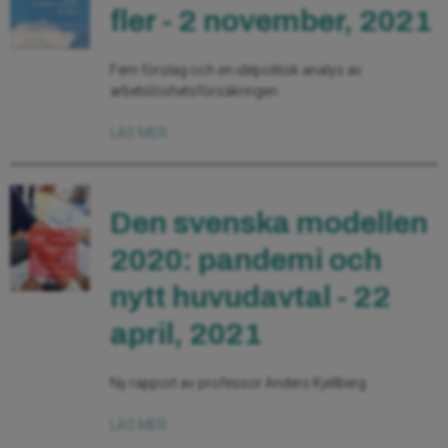
fler - 2 november, 2021
Fem förslag och en idépolitisk analys av
arbetslöshetsförsäkringen
LÄS MER
Den svenska modellen
2020: pandemi och
nytt huvudavtal - 22
april, 2021
Ny rapport av professor Anders Kjellberg
LÄS MER