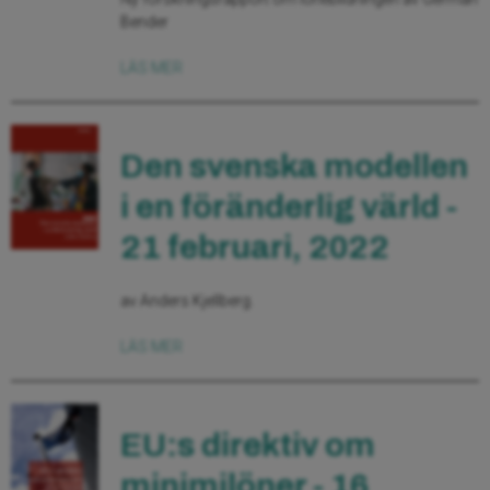
Bender
LÄS MER
Den svenska modellen
i en föränderlig värld -
21 februari, 2022
av Anders Kjellberg.
LÄS MER
EU:s direktiv om
minimilöner - 16