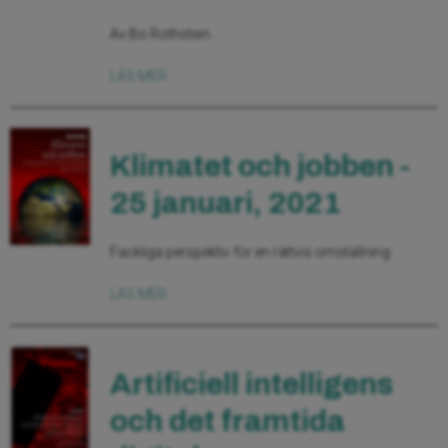
Av Bo Rothstein.
LÄS MER
Klimatet och jobben -
25 januari, 2021
Fackliga perspektiv för en rättvis omställning.
LÄS MER
Artificiell intelligens
och det framtida