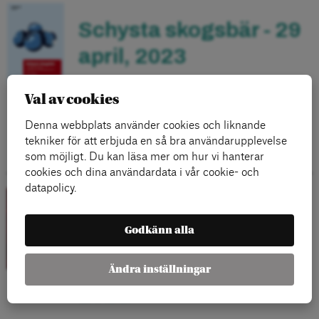
Schysta skogsbär - 29
april, 2023
– sex reformer för bättre arbetsvillkor och en
Val av cookies
bärkraftig bärbransch.
Av Mats Wingborg.
Denna webbplats använder cookies och liknande
tekniker för att erbjuda en så bra användarupplevelse
LÄS MER
som möjligt. Du kan läsa mer om hur vi hanterar
cookies och dina användardata i vår cookie- och
datapolicy.
Facken,
Godkänn alla
produktiviteten och
lönerna - 30 november,
Ändra inställningar
2022