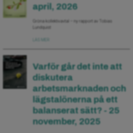
april, 2026
Gröna kollektivavtal – ny rapport av Tobias
Lundquist
LÄS MER
Varför går det inte att
diskutera
arbetsmarknaden och
lägstalönerna på ett
balanserat sätt? - 25
november, 2025