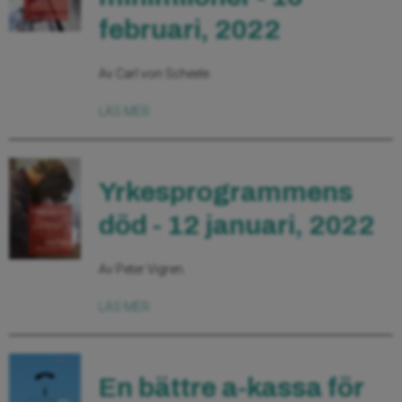
februari, 2022
Av Carl von Scheele.
LÄS MER
Yrkesprogrammens
död - 12 januari, 2022
Av Peter Vigren.
LÄS MER
En bättre a-kassa för