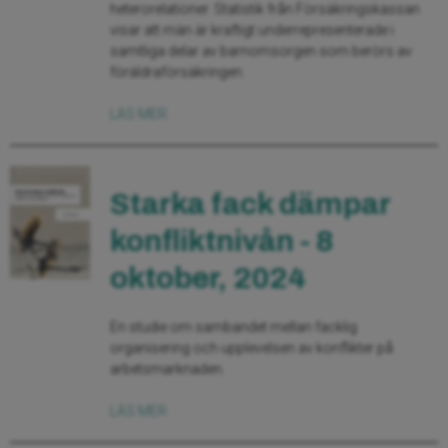
heterorelationer. Statistik från Försäkringskassan
visar att män är kraftigt under­representerade i
samtliga delar av barnomsorgen som berörs av
föräldraförsäkringen.
LÄS MER
Starka fack dämpar
konfliktnivån - 8
oktober, 2024
En studie om sambandet mellan facklig
organisering och upplevelsen av konflikter på
arbetsmarknaden.
LÄS MER