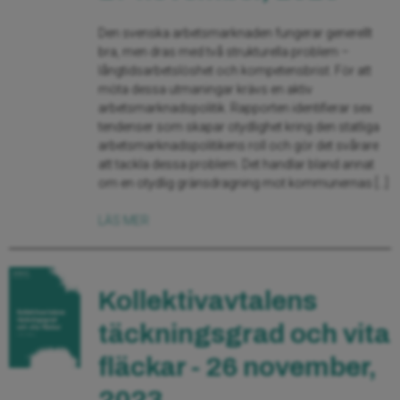
Den svenska arbetsmarknaden fungerar generellt
bra, men dras med två strukturella problem –
långtidsarbetslöshet och kompetensbrist. För att
möta dessa utmaningar krävs en aktiv
arbetsmarknadspolitik. Rapporten identifierar sex
tendenser som skapar otydlighet kring den statliga
arbetsmarknadspolitikens roll och gör det svårare
att tackla dessa problem. Det handlar bland annat
om en otydlig gränsdragning mot kommunernas […]
LÄS MER
Kollektivavtalens
täckningsgrad och vita
fläckar - 26 november,