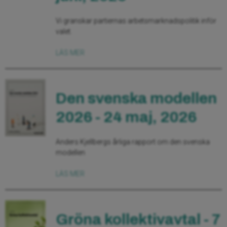
Vi granskar partiernas arbetsmarknadspolitik inför
valet.
LÄS MER
Den svenska modellen
2026 - 24 maj, 2026
Anders Kjellbergs årliga rapport om den svenska
modellen
LÄS MER
Gröna kollektivavtal - 7