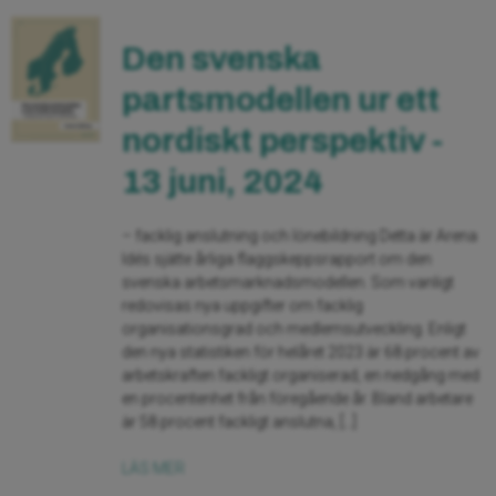
Den svenska
partsmodellen ur ett
nordiskt perspektiv -
13 juni, 2024
– facklig anslutning och lönebildning Detta är Arena
Idés sjätte årliga flaggskeppsrapport om den
svenska arbetsmarknadsmodellen. Som vanligt
redovisas nya uppgifter om facklig
organisationsgrad och medlemsutveckling. Enligt
den nya statistiken för helåret 2023 är 68 procent av
arbetskraften fackligt organiserad, en nedgång med
en procentenhet från föregående år. Bland arbetare
är 58 procent fackligt anslutna, […]
LÄS MER