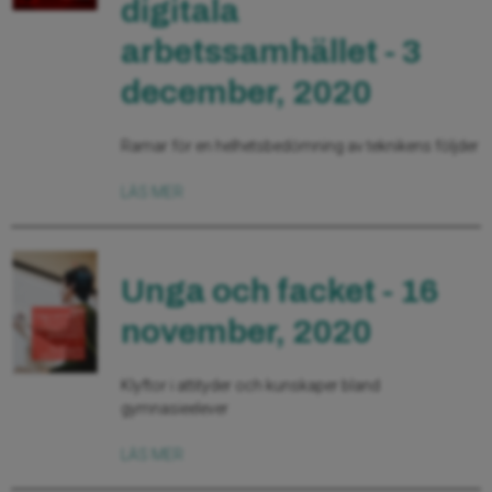
digitala
arbetssamhället - 3
december, 2020
Ramar för en helhetsbedömning av teknikens följder
LÄS MER
Unga och facket - 16
november, 2020
Klyftor i attityder och kunskaper bland
gymnasieelever
LÄS MER