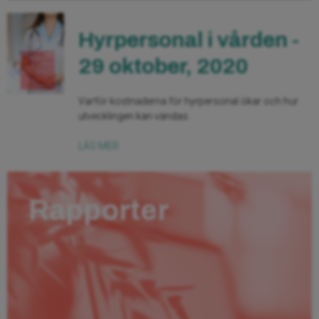
Hyrpersonal i vården -
29 oktober, 2020
Varför kostnaderna för hyrpersonal ökar och hur
utvecklingen kan vändas.
LÄS MER
Rapporter