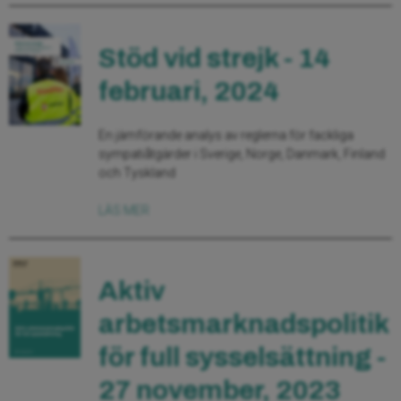
Stöd vid strejk - 14
februari, 2024
En jämförande analys av reglerna för fackliga
sympatiåtgärder i Sverige, Norge, Danmark, Finland
och Tyskland
LÄS MER
Aktiv
arbetsmarknadspolitik
för full sysselsättning -
27 november, 2023