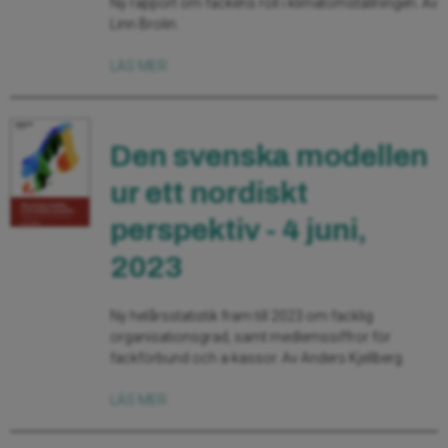
Ny rapport om fackens roll i klimatomställningen. Av
Linn Brolin.
LÄS MER
Den svenska modellen
ur ett nordiskt
perspektiv - 4 juni,
2023
Ny helårsstatistik fram till 2023 om facklig
organisationsgrad, samt medlemssiffror för
fackförbund och a-kassor. Av Anders Kjellberg.
LÄS MER