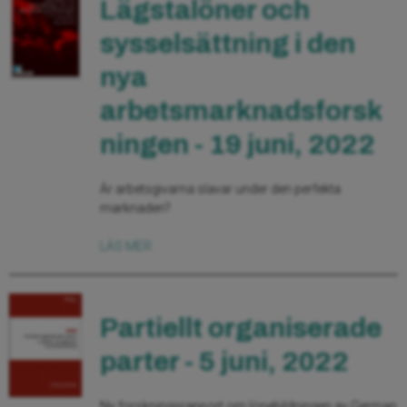
Lägstalöner och
sysselsättning i den
nya
arbetsmarknadsforsk
ningen - 19 juni, 2022
Är arbetsgivarna slavar under den perfekta
marknaden?
LÄS MER
Partiellt organiserade
parter - 5 juni, 2022
Ny forskningsrapport om lönebildningen av German