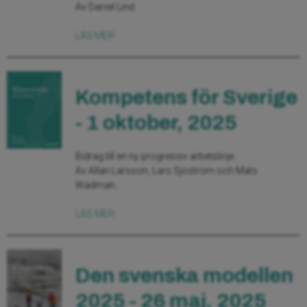
Av Daniel Lind.
LÄS MER
Kompetens för Sverige
- 1 oktober, 2025
Bidrag till en ny progressiv arbetslinje.
Av Allan Larsson, Lars Sjöström och Mats
Wadman.
LÄS MER
Den svenska modellen
2025 - 26 maj, 2025