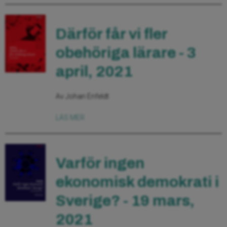
Därför får vi fler
obehöriga lärare - 3
april, 2021
Av Johan Enfeldt
LÄS MER
Varför ingen
ekonomisk demokrati i
Sverige? - 19 mars,
2021