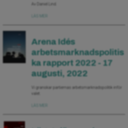
Av Daniel Lind.
LÄS MER
Arena Idés
arbetsmarknadspolitis
ka rapport 2022 - 17
augusti, 2022
Vi granskar partiernas arbetsmarknadspolitik inför
valet.
LÄS MER