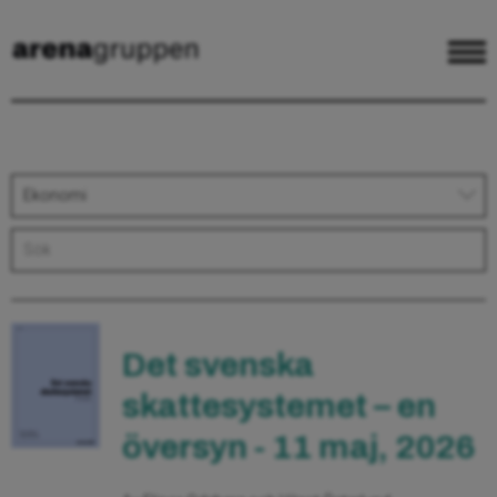
Ekonomi
Det svenska
skattesystemet – en
översyn - 11 maj, 2026