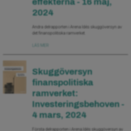
effekterna - 16 maj,
2024
Andra delrapporten i Arena Idés skuggöversyn av
det finanspolitiska ramverket.
LÄS MER
Skuggöversyn
finanspolitiska
ramverket:
Investeringsbehoven -
4 mars, 2024
Första delrapporten i Arena Idés skuggöversyn av