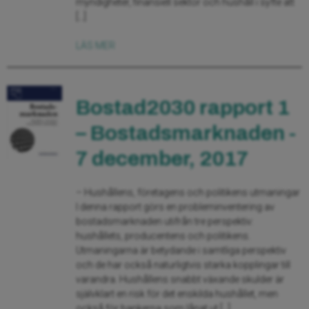
myndigheter, finansiell sektor och hushåll i syfte att
[…]
LÄS MER
Bostad2030 rapport 1
– Bostadsmarknaden -
7 december, 2017
– Hushållens, företagens och politikens utmaningar
I denna rapport görs en probleminventering av
bostadsmarknaden utifrån tre perspektiv:
hushållets, producentens och politikens.
Utmaningarna är betydande i samtliga perspektiv
och de har också naturligtvis starka kopplingar till
varandra. Hushållens snabbt växande skulder är
självklart en risk för det enskilda hushållet, men
också för bankerna som lånat ut […]