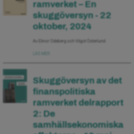
ramverket – En
skuggöversyn - 22
oktober, 2024
Av Elinor Odeberg och Vilgot Österlund.
LÄS MER
Skuggöversyn av det
finanspolitiska
ramverket delrapport
2: De
samhällsekonomiska