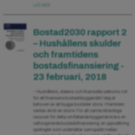
LÄS MER
Bostad2030 rapport 2
– Hushållens skulder
och framtidens
bostadsfinansiering -
23 februari, 2018
– Hushållens, statens och finansiella sektorns roll
för att finansiera bostadsbyggandet I dag är
behoven av att bygga bostäder stora. I framtiden
väntas de bli än större. För att samla tillräckliga
resurser för detta omfattande byggande krävs en
välfungerande bostadsfinansiering: en uppsättning
spelregler som underlättar samspelet mellan