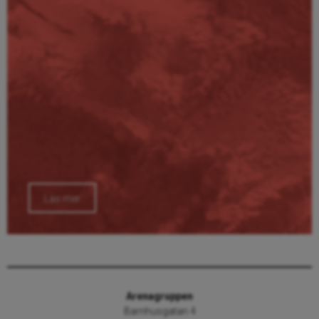
Läs mer
Arenagruppen
Barnhusgatan 4