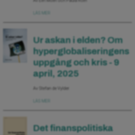
Av Elin Molin och Paula Roth
LÄS MER
Ur askan i elden? Om
hyperglobaliseringens
uppgång och kris - 9
april, 2025
Av Stefan de Vylder.
LÄS MER
Det finanspolitiska