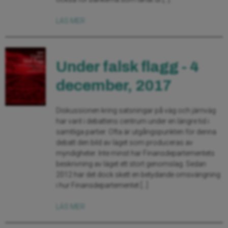
LÄS MER
Under falsk flagg - 4
december, 2017
Diskussionen kring satsningar på väg och järnväg
har varit i debattens centrum under en längre tid i
samtliga partier. Ofta är utgångspunkten för denna
debatt den bild av läget som produceras av
myndigheter. Inte minst har Finansdepartementets
beskrivning av läget ett stort genomslag. Sedan
2012 har det dock skett en betydande omsvängning
i hur Finansdepartementet […]
LÄS MER