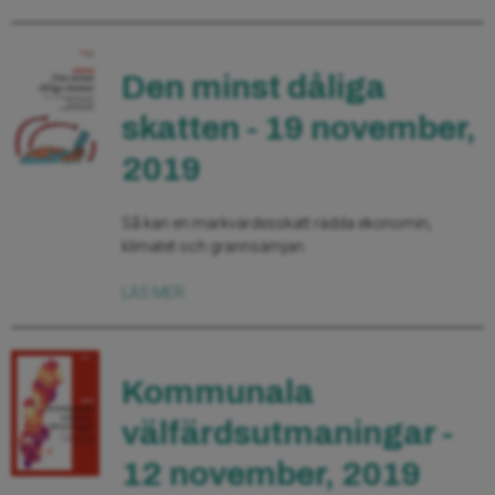
Den minst dåliga
skatten - 19 november,
2019
Så kan en markvärdesskatt rädda ekonomin,
klimatet och grannsämjan.
LÄS MER
Kommunala
välfärdsutmaningar -
12 november, 2019