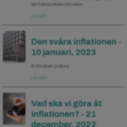
det finanspolitiska ramverket.
LÄS MER
Den svåra inflationen -
10 januari, 2023
Av Elisabeth Lindberg.
LÄS MER
Vad ska vi göra åt
inflationen? - 21
december, 2022