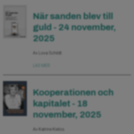
När sanden blev till
guld - 24 november,
2025
Av Lova Schildt.
LÄS MER
Kooperationen och
kapitalet - 18
november, 2025
Av Katrine Kielos.