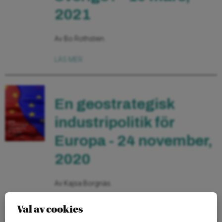
2021
Av Bo Rothstein.
LÄS MER
En geostrategisk
industripolitik för
Europa - 24 november,
2020
Av Kajsa Borgnäs.
LÄS MER
Val av cookies