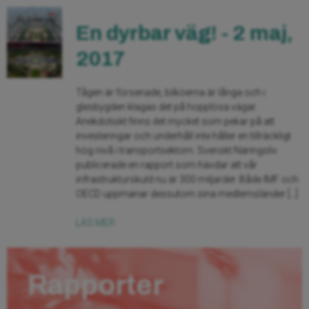
En dyrbar väg! - 2 maj,
2017
Tågen är försenade, bilköerna är långa och i
glesbygden klagas det på hopplösa vägar.
Anekdotiskt finns det mycket som pekar på att
investeringar och underhåll inte håller en tillräckligt
hög nivå i transportsektorn. Svenskt Näringsliv
publicerade en rapport som hävdar att vår
infrastrukturskuld nu är 300 miljarder. Både IMF och
OECD uppmanar dessutom sina medlemsländer […]
LÄS MER
Rapporter