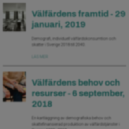
Välfärdens framtid - 29
januari, 2019
Demografi, individuell välfärdskonsumtion och
skatter i Sverige 2018 till 2040.
LÄS MER
Välfärdens behov och
resurser - 6 september,
2018
En kartläggning av demografiska behov och
skattefinansierad produktion av välfärdstjänster i