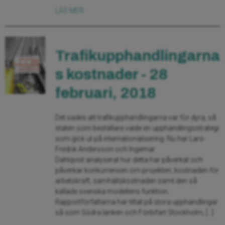
LÄS MER
Trafikupphandlingarna
s kostnader - 28
februari, 2018
Det sades att trafikupphandlingarna var för dyra, så
staten som beställare valde en upphandlingsstrategi
som gick ut på internationalisering. Nu har Lars-
Fredrik Andersson och Ingemar
Dahlqvist analyserat hur detta har påverkat och
påverkar konkurrensen om projekten, kostnaden för
arbetskraft, samhällskostnaden samt den så
kallade svenska modellens funktion.
Rapportförfattarna har tittat på stora upphandlingar
så som Södra länken och Förbifart Stockholm, […]