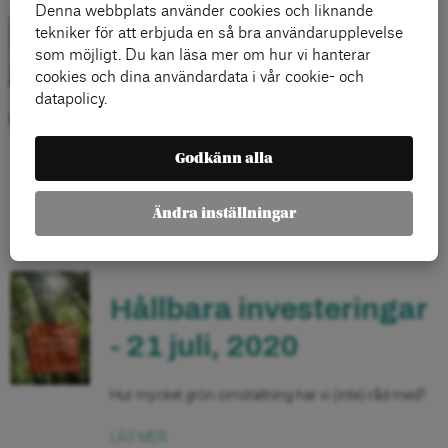
Denna webbplats använder cookies och liknande
tekniker för att erbjuda en så bra användarupplevelse
Arbetsmarknaden på
som möjligt. Du kan läsa mer om hur vi hanterar
cookies och dina användardata i vår cookie- och
2020-talet - 15
datapolicy.
oktober, 2020
Godkänn alla
Invandringen och den demografiska motvinden.
Ändra inställningar
LÄS MER
Hållbara investeringar
- 21 juli, 2020
Hur mycket grön omställning har vi (inte) råd med?
LÄS MER