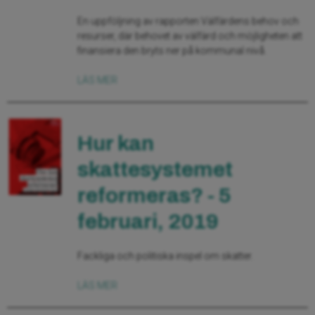
En uppföljning av rapporten Välfärdens behov och
resurser, där behovet av välfärd och möjligheten att
finansiera den bryts ner på kommunal nivå.
LÄS MER
Hur kan
skattesystemet
reformeras? - 5
februari, 2019
Fackliga och politiska inspel om skatter.
LÄS MER