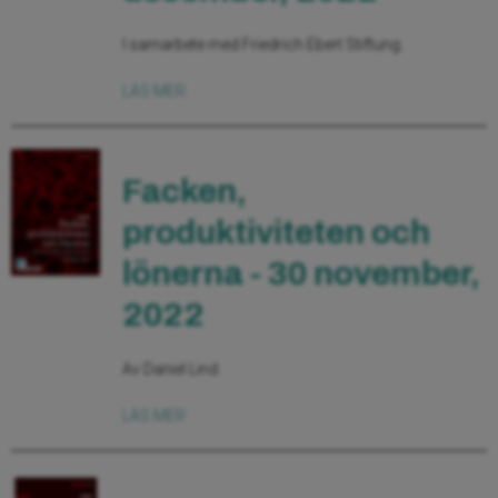
I samarbete med Friedrich Ebert Stiftung.
LÄS MER
Facken,
produktiviteten och
lönerna - 30 november,
2022
Av Daniel Lind.
LÄS MER