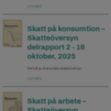
LÄS MER
Skatt på konsumtion –
Skatteöversyn
delrapport 2 - 16
oktober, 2025
Del två av Arena Idés skatteöversyn.
LÄS MER
Skatt på arbete –
Skatteöversyn