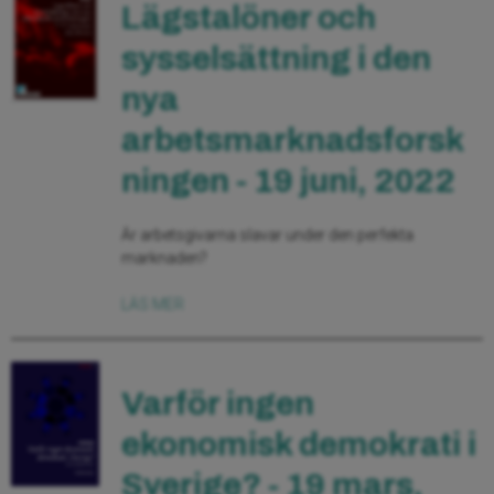
Lägstalöner och
sysselsättning i den
nya
arbetsmarknadsforsk
ningen - 19 juni, 2022
Är arbetsgivarna slavar under den perfekta
marknaden?
LÄS MER
Varför ingen
ekonomisk demokrati i
Sverige? - 19 mars,