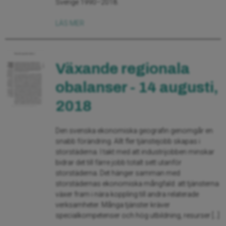
Sverige 1990–2018.
LÄS MER
Växande regionala
obalanser - 14 augusti,
2018
Den svenska ekonomiska geografin genomgår en
snabb förändring. Allt fler tjänstejobb skapas i
storstäderna. I takt med att industrijobben minskar
bidrar det till färre jobb totalt sett utanför
storstäderna. Det hänger samman med
storstädernas ekonomiska mångfald: att tjänsterna
växer fram i nära koppling till andra relaterade
verksamheter. Många tjänster kräver
specialkompetenser och hög utbildning, resurser […]