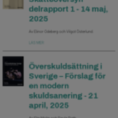
delrapport 1 - 14 maj,
2025
Av Elinor Odeberg och Vilgot Österlund.
LÄS MER
Överskuldsättning i
Sverige – Förslag för
en modern
skuldsanering - 21
april, 2025