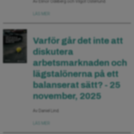
Av Elinor Odeberg och Vilgot Österlund.
LÄS MER
Varför går det inte att
diskutera
arbetsmarknaden och
lägstalönerna på ett
balanserat sätt? - 25
november, 2025
Av Daniel Lind.
LÄS MER