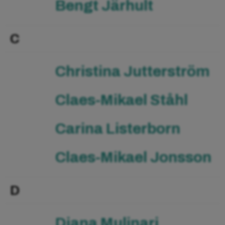
Bengt Järhult
C
Christina Jutterström
Claes-Mikael Ståhl
Carina Listerborn
Claes-Mikael Jonsson
D
Diana Mulinari