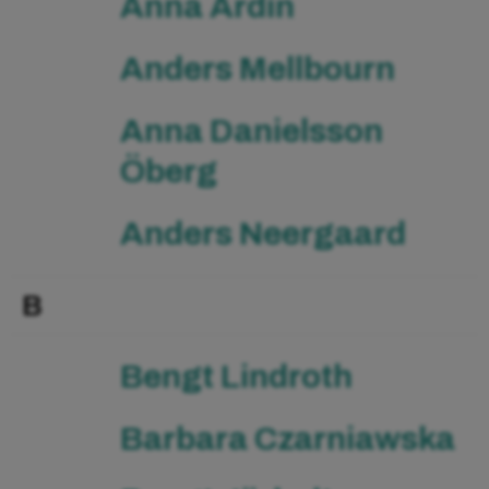
Anna Ardin
Anders Mellbourn
Anna Danielsson
Öberg
Anders Neergaard
B
Bengt Lindroth
Barbara Czarniawska