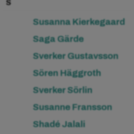
S
Susanna Kierkegaard
Saga Gärde
Sverker Gustavsson
Sören Häggroth
Sverker Sörlin
Susanne Fransson
Shadé Jalali