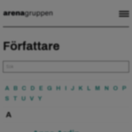
Författare
A
B
C
D
E
G
H
I
J
K
L
M
N
O
P
S
T
U
V
Y
A