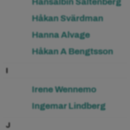
Hansalbin Sältenberg
Håkan Svärdman
Hanna Alvage
Håkan A Bengtsson
I
Irene Wennemo
Ingemar Lindberg
J