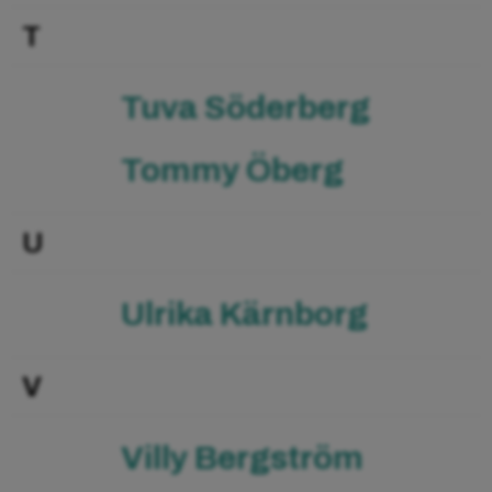
T
Tuva Söderberg
Tommy Öberg
U
Ulrika Kärnborg
V
Villy Bergström