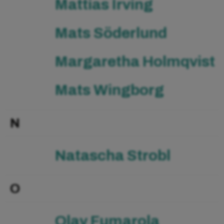
Mattias Irving
Mats Söderlund
Margaretha Holmqvist
Mats Wingborg
N
Natascha Strobl
O
Olav Fumarola